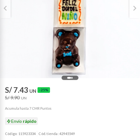
S/ 7.43
-25%
UN
S/ 9.90
UN
Acumula hasta 7 CMR Puntos
Envío
rápido
Código: 115923334
Cód. tienda: 42945549