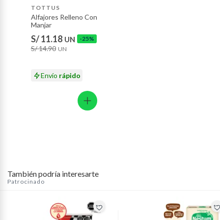
TOTTUS
Baterías de auto.
Alfajores Relleno Con
Motocicletas y bicicletas motorizadas.
Manjar
Licores y cigarros electrónicos.
S/ 11.18
UN
-25%
S/ 14.90
UN
Envío
rápido
También podría interesarte
Patrocinado