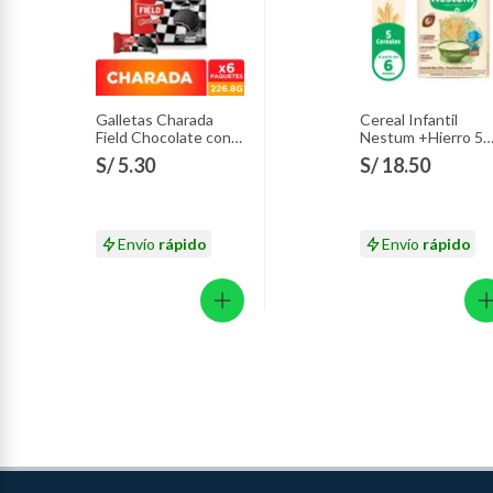
Galletas Charada
Cereal Infantil
Field Chocolate con
Nestum +Hierro 5
Vainilla Sixpack 226.8
Cereales Caja 350 
S/ 5.30
S/ 18.50
g
Envío
rápido
Envío
rápido