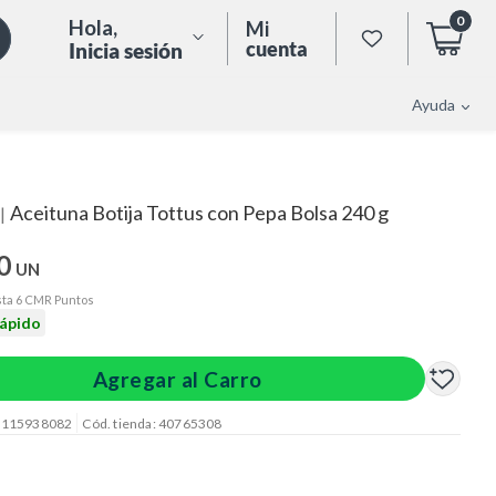
0
Hola
,
Mi
cuenta
Inicia sesión
Ayuda
Aceituna Botija Tottus con Pepa Bolsa 240 g
|
0
UN
ta 6 CMR Puntos
rápido
Agregar al Carro
: 115938082
Cód. tienda: 40765308