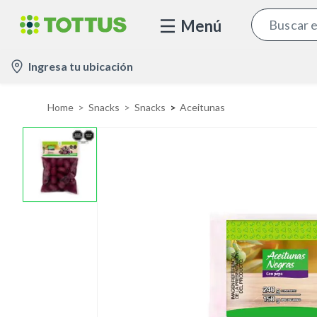
Menú
l
Ingresa tu ubicación
o
c
Home
Snacks
Snacks
Aceitunas
a
t
i
o
n
-
i
c
o
n