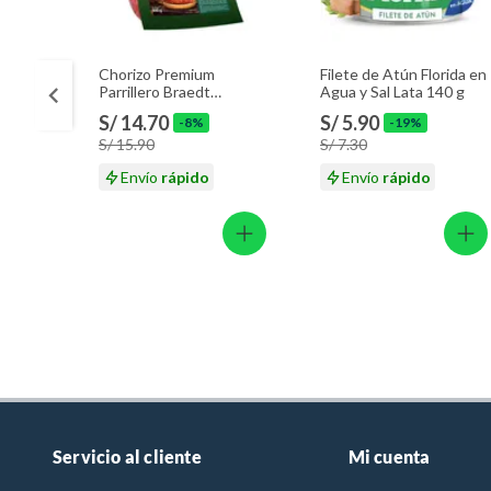
Chorizo Premium
Filete de Atún Florida en
Parrillero Braedt
Agua y Sal Lata 140 g
Empaque 500 g
S/ 14.70
S/ 5.90
-8%
-19%
S/ 15.90
S/ 7.30
Envío
rápido
Envío
rápido
Servicio al cliente
Mi cuenta