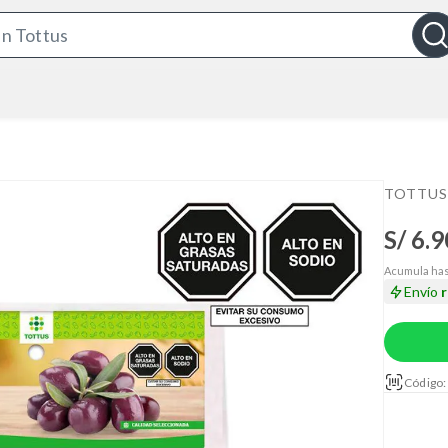
S
e
a
r
c
h
B
TOTTUS
a
S/ 6.9
r
Acumula has
Envío
Código