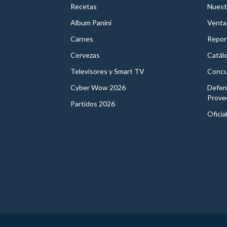
Recetas
Nuest
Album Panini
Venta
Carnes
Report
Cervezas
Catál
Televisores y Smart TV
Concu
Cyber Wow 2026
Defen
Prove
Partidos 2026
Oficia