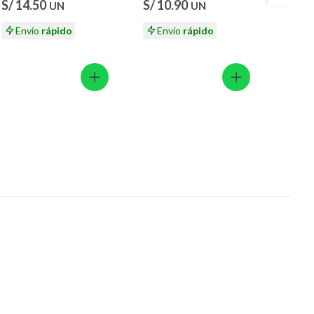
S/ 14.50
S/ 10.90
S/ 12
UN
UN
Envío
rápido
Envío
rápido
En