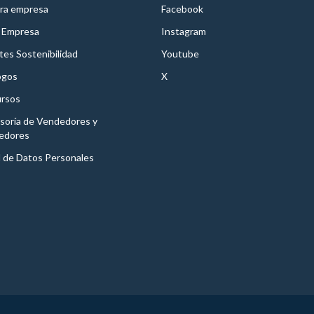
ra empresa
Facebook
 Empresa
Instagram
es Sostenibilidad
Youtube
ogos
X
rsos
soría de Vendedores y
edores
l de Datos Personales