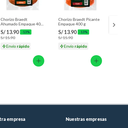
Chorizo Braedt
Chorizo Braedt Picante
Choriz
Ahumado Empaque 400
Empaque 400 g
Braed
g
S/ 13.90
S/ 13.90
S/ 13
-13%
-13%
S/ 15.90
S/ 15.90
S/ 15.
Envío
rápido
Envío
rápido
En
tra empresa
Nuestras empresas