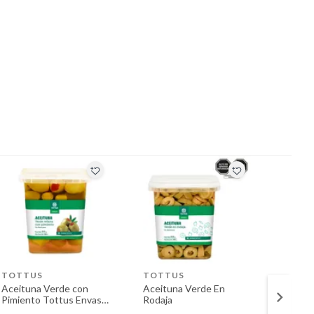
TOTTUS
TOTTUS
TOTT
Aceituna Verde con
Aceituna Verde En
Aceitu
Pimiento Tottus Envase
Rodaja
Rodaja
280 g
260 g