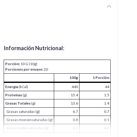
Información Nutricional:
Porción:
10 G (10g)
Porciones por envase:
20
100g
1 Porción
Energía
(kCal)
440
44
Proteínas
(g)
15.4
1.5
Grasas Totales
(g)
13.6
1.4
Grasas saturadas (g)
6.7
0.7
Grasas monoinsaturadas (g)
0.8
0.1
Grasas poliinsaturadas (g)
6.1
0.6
Grasas trans (g)
0
0