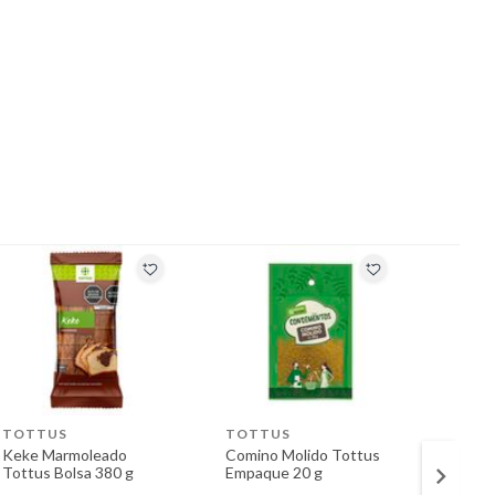
TOTTUS
TOTTUS
TORTI
Keke Marmoleado
Comino Molido Tottus
Tortill
Tottus Bolsa 380 g
Empaque 20 g
Taco 
500 g