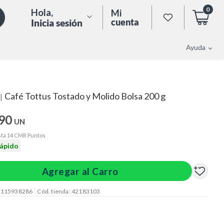
0
Hola
,
Mi
cuenta
Inicia sesión
Ayuda
Café Tottus Tostado y Molido Bolsa 200 g
|
.90
UN
ta 14 CMR Puntos
rápido
Agregar al Carro
: 115938286
Cód. tienda: 42183103