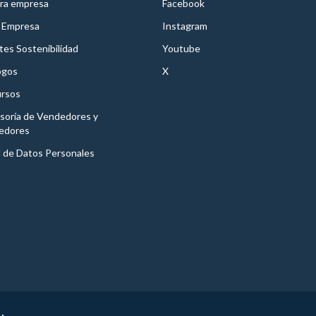
ra empresa
Facebook
 Empresa
Instagram
es Sostenibilidad
Youtube
ogos
X
rsos
soría de Vendedores y
edores
l de Datos Personales