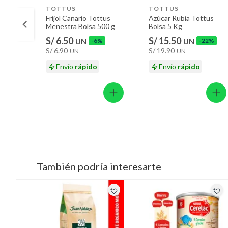
TOTTUS
TOTTUS
Frijol Canario Tottus
Azúcar Rubia Tottus
Menestra Bolsa 500 g
Bolsa 5 Kg
S/ 6.50
S/ 15.50
UN
-6%
UN
-22%
S/ 6.90
S/ 19.90
UN
UN
Envío
rápido
Envío
rápido
También podría interesarte