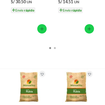
ión
S/ 30.50
S/ 14.51
UN
UN
Envío
rápido
Envío
rápido
 suplementos alimenticios, vitaminas.
 baño con señales de uso, sin empaques, etiquetas o sellos.