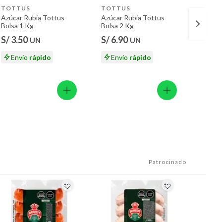
TOTTUS
TOTTUS
TOTT
Azúcar Rubia Tottus
Azúcar Rubia Tottus
Huevo
Bolsa 1 Kg
Bolsa 2 Kg
Bandej
S/ 3.50
S/ 6.90
S/ 17
UN
UN
S/ 18.
Envío
rápido
Envío
rápido
En
Patrocinado