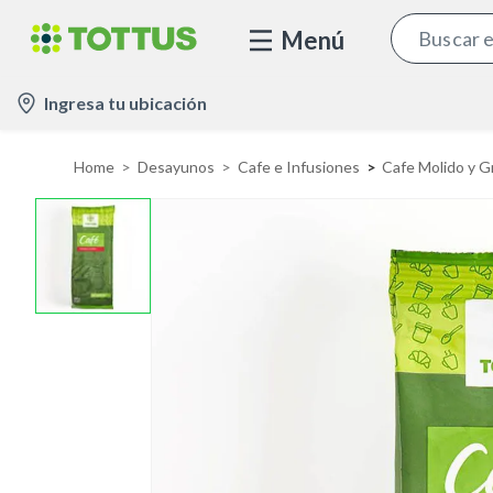
Menú
l
Ingresa tu ubicación
o
c
Home
Desayunos
Cafe e Infusiones
Cafe Molido y G
a
t
i
o
n
-
i
c
o
n