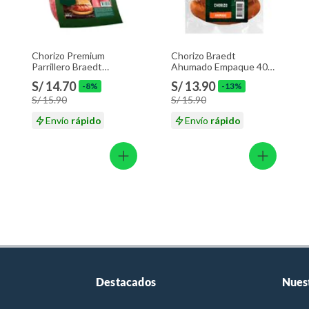
Chorizo Premium
Chorizo Braedt
Parrillero Braedt
Ahumado Empaque 400
Empaque 500 g
g
S/ 14.70
S/ 13.90
-8%
-13%
S/ 15.90
S/ 15.90
Envío
rápido
Envío
rápido
Destacados
Nues