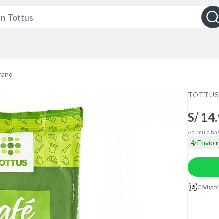
S
e
a
r
c
rano
h
B
TOTTUS
a
S/ 14
r
Acumula has
Envío
Código