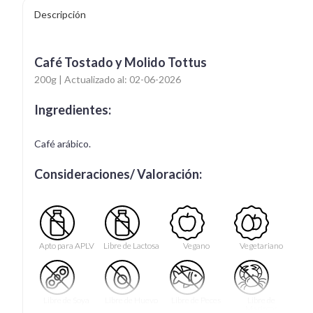
Descripción
Café Tostado y Molido Tottus
200g | Actualizado al: 02-06-2026
Ingredientes:
Café arábico.
Consideraciones/ Valoración:
Apto para APLV
Libre de Lactosa
Vegano
Vegetariano
Libre de Soya
Libre de Huevo
Libre de Peces
Libre de
Mariscos