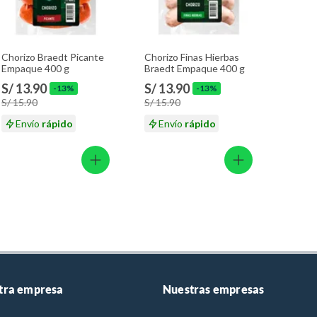
Chorizo Braedt Picante
Chorizo Finas Hierbas
Empaque 400 g
Braedt Empaque 400 g
S/ 13.90
S/ 13.90
-13%
-13%
S/ 15.90
S/ 15.90
Envío
rápido
Envío
rápido
tra empresa
Nuestras empresas