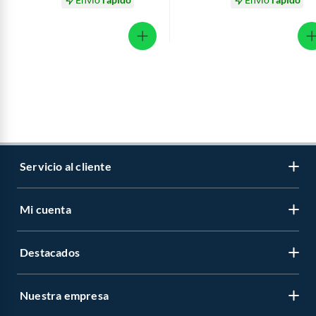
Servicio al cliente
Mi cuenta
Libro de reclamaciones
Contáctanos
Destacados
Regístrate
Medios de pago
Cambiar contraseña
Nuestra empresa
Recetas
Tipos de entrega
Mis compras