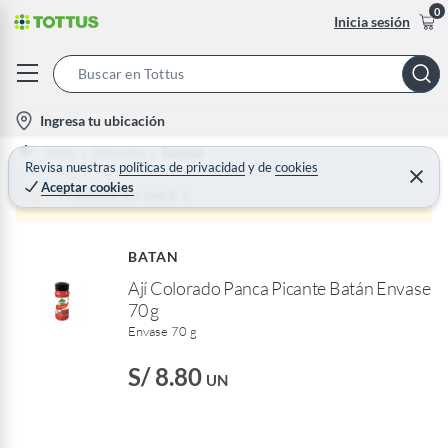
0
Inicia sesión
S
e
l
Ingresa tu ubicación
a
o
Home
Abarrotes
Especias
r
c
Revisa nuestras
políticas de privacidad
y
de
cookies
C
c
Aceptar cookies
e
a
Producto sin stock :(
h
r
t
r
B
a
i
r
a
BATAN
o
r
Ají Colorado Panca Picante Batán Envase
n
70 g
-
Envase 70 g
i
c
S/ 8.80
UN
o
n