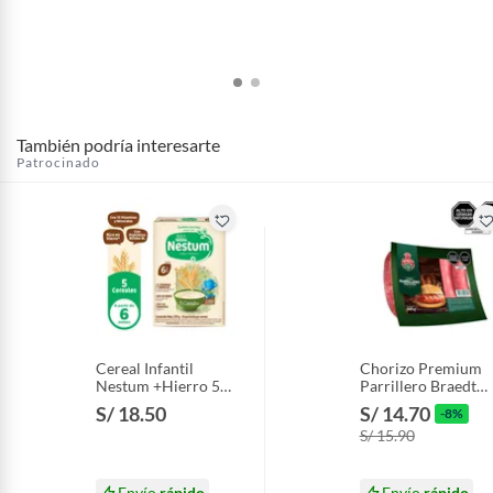
También podría interesarte
Patrocinado
Cereal Infantil
Chorizo Premium
Nestum +Hierro 5
Parrillero Braedt
Cereales Caja 350 g
Empaque 500 g
S/ 18.50
S/ 14.70
-8%
S/ 15.90
Envío
rápido
Envío
rápido