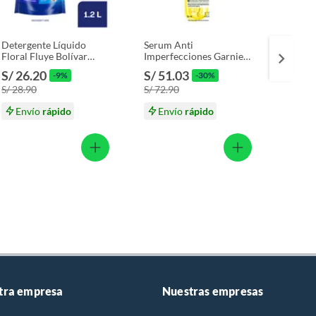
Detergente Líquido
Serum Anti
Crema
Floral Fluye Bolívar
Imperfecciones Garnier
Colage
Doypack 1.2 L
Envase 30 mL
Envase
S/ 26.20
S/ 51.03
S/ 25
-9%
-30%
S/ 28.90
S/ 72.90
S/ 36.
Envío
rápido
Envío
rápido
En
tra empresa
Nuestras empresas