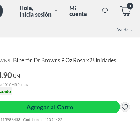
0
Hola
,
Mi
cuenta
Inicia sesión
Ayuda
Biberón Dr Browns 9 Oz Rosa x2 Unidades
|
OWNS
4.90
UN
ta 104 CMR Puntos
rápido
Agregar al Carro
: 115986453
Cód. tienda: 42094422