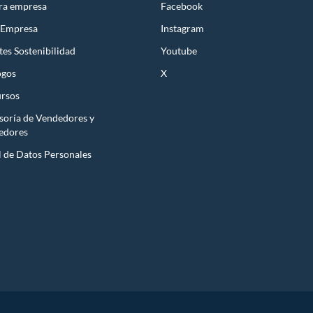
ra empresa
Facebook
 Empresa
Instagram
es Sostenibilidad
Youtube
ogos
X
rsos
soría de Vendedores y
edores
l de Datos Personales