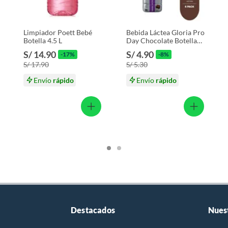
s productos para asfalto.
, tecnología, línea blanca, colchones, muebles, bicicletas y
Limpiador Poett Bebé
Bebida Láctea Gloria Pro
Botella 4.5 L
Day Chocolate Botella
320 mL
S/ 14.90
S/ 4.90
-17%
-8%
n
S/ 17.90
S/ 5.30
Envío
rápido
Envío
rápido
suplementos alimenticios, vitaminas.
baño con señales de uso, sin empaques, etiquetas o sellos.
Destacados
Nues