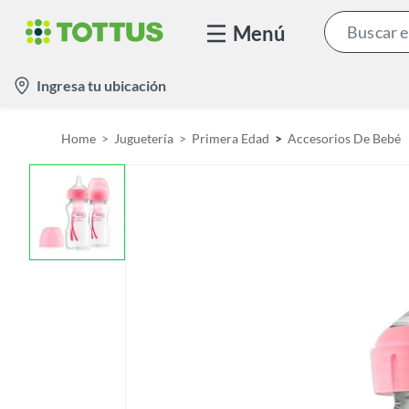
Menú
l
Ingresa tu ubicación
o
c
Home
Juguetería
Primera Edad
Accesorios De Bebé
a
t
i
o
n
-
i
c
o
n