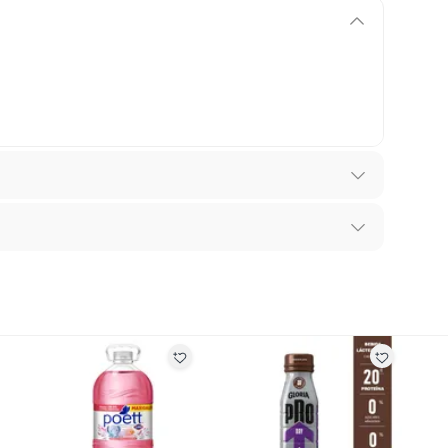
nes
recibes para hacer una devolución.
erentes, otras con restricciones y algunas que no se
ROWNS
ores tienen:
 productos para asfalto, hormigón, albañilería.
³n 270 mL