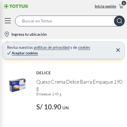
0
Inicia sesión
S
e
l
Ingresa tu ubicación
a
o
Home
Lacteos
Quesos
r
c
Revisa nuestras
políticas de privacidad
y
de
cookies
C
c
Aceptar cookies
e
a
Producto sin stock :(
h
r
t
r
B
a
i
r
a
DELICE
o
r
Queso Crema Delice Barra Empaque 190
n
g
-
Empaque 190 g
i
c
S/ 10.90
UN
o
n