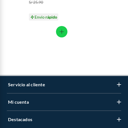
S/ 25.90
Envío
rápido
Servicio al cliente
Mi cuenta
Libro de reclamaciones
Contáctanos
Destacados
Regístrate
Medios de pago