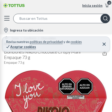
0
Inicia sesión
S
e
l
Ingresa tu ubicación
a
o
Home
Confiteria
Chocolates
r
c
Revisa nuestras
políticas de privacidad
y
de
cookies
NIKOLO
C
c
Aceptar cookies
e
a
h
r
Bombones Nikolo Chocolate Crispy Maní
t
r
Empaque 73 g
B
a
i
r
Empaque 73 g
a
o
r
n
-
i
c
o
n