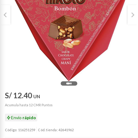
S/ 12.40
UN
Acumula hasta 12 CMR Puntos
Envío
rápido
Código: 116251259
Cód. tienda: 42641962