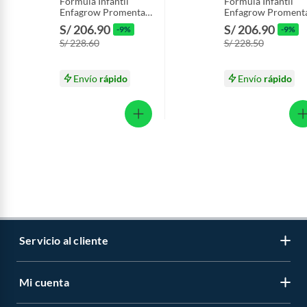
Fórmula Infantil
Fórmula Infantil
Enfagrow Promental
Enfagrow Proment
Caja 2.2 Kg
Vainilla Caja 2.2 Kg
S/ 206.90
S/ 206.90
-9%
-9%
S/ 228.60
S/ 228.50
Envío
rápido
Envío
rápido
Servicio al cliente
Mi cuenta
Libro de reclamaciones