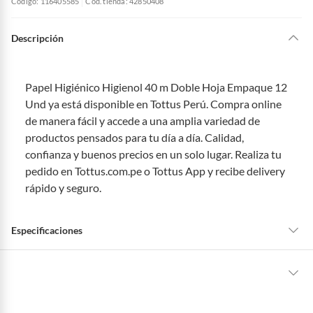
Código: 116405585
Cód. tienda: 42850408
Descripción
Papel Higiénico Higienol 40 m Doble Hoja Empaque 12
Und ya está disponible en Tottus Perú. Compra online
de manera fácil y accede a una amplia variedad de
productos pensados para tu día a día. Calidad,
confianza y buenos precios en un solo lugar. Realiza tu
pedido en Tottus.com.pe o Tottus App y recibe delivery
rápido y seguro.
Especificaciones
Tipo de Producto
Papeles Higiénicos
La mayoría de los productos tienen
30 días desde que los recibes para