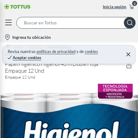
0
Inicia sesión
S
e
l
Ingresa tu ubicación
a
o
Home
Limpieza
Papel Higiénico
r
c
Revisa nuestras
políticas de privacidad
y
de
cookies
HIGIENOL
C
c
Aceptar cookies
e
a
h
r
Papel Higiénico Higienol 40 m Doble Hoja
t
r
Empaque 12 Und
B
a
i
r
Empaque 12 Und
a
o
r
n
-
i
c
o
n