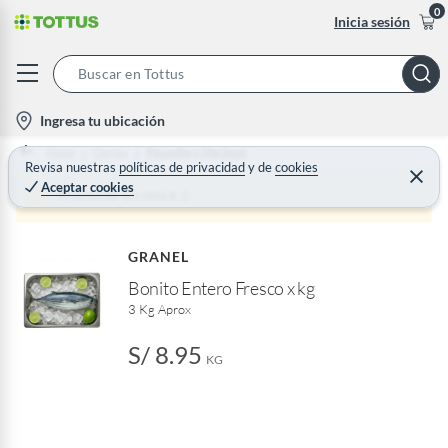
0
Inicia sesión
S
e
l
Ingresa tu ubicación
a
o
Home
Carnes
Pescados y Mariscos
r
c
Revisa nuestras
políticas de privacidad
y
de
cookies
C
c
Aceptar cookies
e
a
Producto sin stock :(
h
r
t
r
B
a
i
r
a
GRANEL
o
r
Bonito Entero Fresco x kg
n
3 Kg Aprox
-
i
S/ 8.95
c
KG
o
n