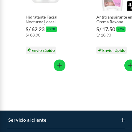
Hidratante Facial
Antitranspirante e
Nocturna Loreal
Crema Rexona
Revitalift Ácido
Women Clinical Ca
S/ 62.23
S/ 17.50
-30%
-7%
Hialurónico Envase
48 g
S/ 88.90
S/ 18.90
50 mL
Envío
rápido
Envío
rápido
Servicio al cliente