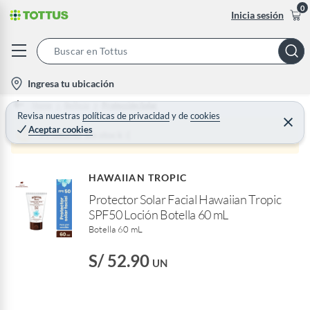
0
Inicia sesión
S
e
l
Ingresa tu ubicación
a
o
Home
Belleza
Protección Solar
r
c
Revisa nuestras
políticas de privacidad
y
de
cookies
C
c
Aceptar cookies
e
a
Producto sin stock :(
h
r
t
r
B
a
i
r
a
HAWAIIAN TROPIC
o
r
Protector Solar Facial Hawaiian Tropic
n
SPF50 Loción Botella 60 mL
-
Botella 60 mL
i
c
S/ 52.90
UN
o
n