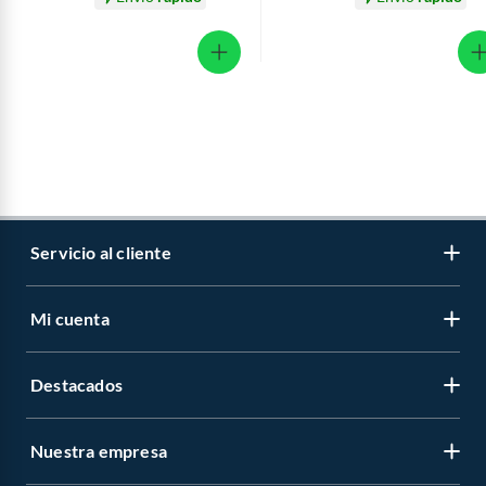
Servicio al cliente
Mi cuenta
Libro de reclamaciones
Contáctanos
Destacados
Regístrate
Medios de pago
Cambiar contraseña
Nuestra empresa
Recetas
Tipos de entrega
Mis compras