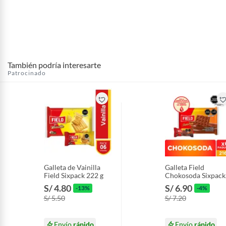
También podría interesarte
Patrocinado
Galleta de Vainilla
Galleta Field
Field Sixpack 222 g
Chokosoda Sixpack
216 g
S/ 4.80
S/ 6.90
-13%
-4%
S/ 5.50
S/ 7.20
Envío
rápido
Envío
rápido