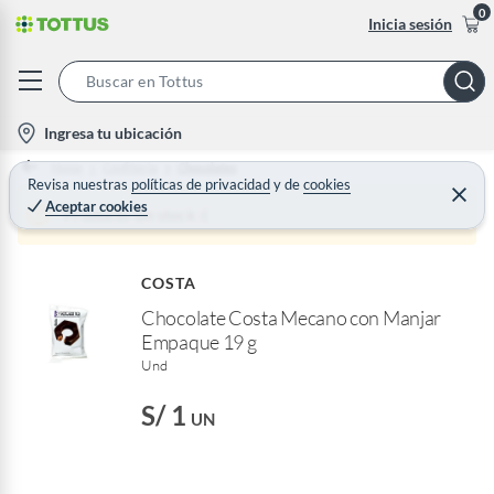
0
Inicia sesión
S
e
l
Ingresa tu ubicación
a
o
Home
Confiteria
Chocolates
r
c
Revisa nuestras
políticas de privacidad
y
de
cookies
C
c
Aceptar cookies
e
a
Producto sin stock :(
h
r
t
r
B
a
i
r
a
COSTA
o
r
Chocolate Costa Mecano con Manjar
n
Empaque 19 g
-
Und
i
c
S/ 1
UN
o
n