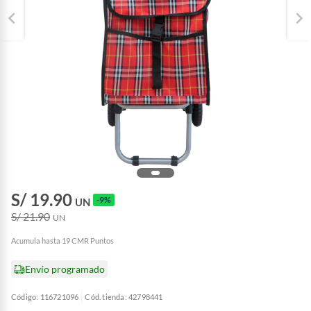
S/ 19.90
-9%
UN
S/ 21.90
UN
Acumula hasta 19 CMR Puntos
Envío programado
Código: 116721096
Cód. tienda: 42798441