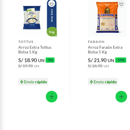
Plantas.
Productos que hayan sido previamente instalados.
Baterías de auto.
Motocicletas y bicicletas motorizadas.
Licores y cigarros electrónicos.
TOTTUS
FARAON
Arroz Extra Tottus
Arroz Faraón Extra
Bolsa 5 Kg
Bolsa 5 Kg
S/ 18.90
S/ 21.90
UN
-5%
UN
-19%
S/ 19.90
S/ 26.90
UN
UN
Envío
rápido
Envío
rápido