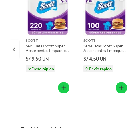
Motocicletas y bicicletas motorizadas.
Licores y cigarros electrónicos.
SCOTT
SCOTT
Servilletas Scott Super
Servilletas Scott Súper
Absorbentes Empaque
Absorbentes Empaque
220 Und
100 Und
S/ 9.50
S/ 4.50
UN
UN
Envío
rápido
Envío
rápido