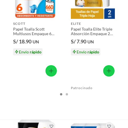
ue
s productos para asfalto.
SCOTT
ELITE
, tecnología, línea blanca, colchones, muebles, bicicletas y
Papel Toalla Scott
Papel Toalla Elite Triple
Multiusos Empaque 6
Absorción Empaque 2
Und
Und
n
S/ 18.90
S/ 7.90
UN
UN
Envío
rápido
Envío
rápido
suplementos alimenticios, vitaminas.
baño con señales de uso, sin empaques, etiquetas o sellos.
Patrocinado