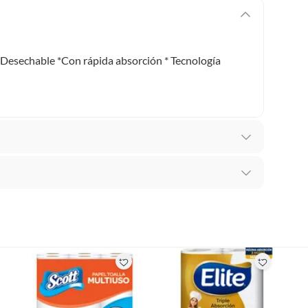
 Desechable *Con rápida absorción * Tecnología
 De Papel
recibes para hacer una devolución.
erentes, otras con restricciones y algunas que no se
ores tienen:
 productos para asfalto, hormigón, albañilería.
e 4 Und