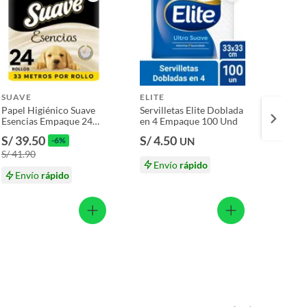
SUAVE
ELITE
ELITE
Papel Higiénico Suave
Servilletas Elite Doblada
Servill
Esencias Empaque 24
en 4 Empaque 100 Und
Natur
Und
Und
S/ 39.50
S/ 4.50
S/ 4
-6%
UN
S/ 41.90
Envío
rápido
En
Envío
rápido