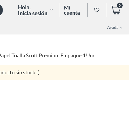
0
Hola
,
Mi
cuenta
Inicia sesión
Ayuda
Papel Toalla Scott Premium Empaque 4 Und
oducto sin stock :(