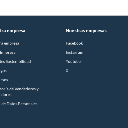
tra empresa
Nuestras empresas
ra empresa
Facebook
 Empresa
Instagram
es Sostenibilidad
Youtube
ogos
X
rsos
soría de Vendedores y
edores
l de Datos Personales