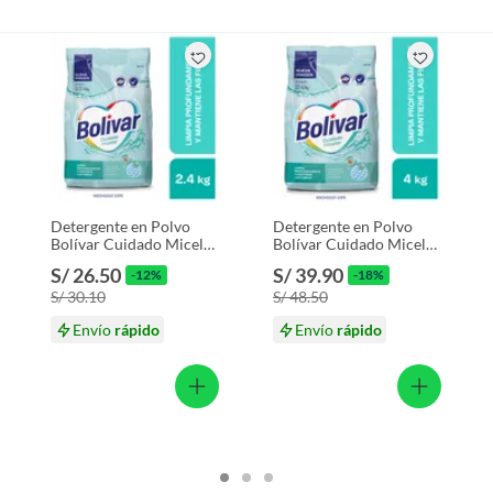
Detergente en Polvo
Detergente en Polvo
Bolívar Cuidado Micelar
Bolívar Cuidado Micelar
Bolsa 2.4 Kg
Bolsa 4 Kg
S/ 26.50
S/ 39.90
-12%
-18%
S/ 30.10
S/ 48.50
Envío
rápido
Envío
rápido