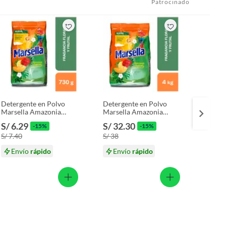
Patrocinado
Detergente en Polvo
Detergente en Polvo
Deterg
Marsella Amazonia
Marsella Amazonia
Marsel
Tropical Bolsa 730 g
Tropical Bolsa 4 Kg
Tropic
S/ 6.29
S/ 32.30
S/ 16
-15%
-15%
S/ 7.40
S/ 38
S/ 19.
Envío
rápido
Envío
rápido
En