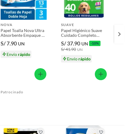
NOVA
SUAVE
NOVA
Papel Toalla Nova Ultra
Papel Higiénico Suave
Papel 
Absorbente Empaque 3
Cuidado Completo
Absor
Und
Doble Hoja Empaque 40
Und
S/ 7.90
S/ 37.90
S/ 14
UN
UN
-10%
Und
S/ 41.90
S/ 14.
UN
Envío
rápido
Envío
rápido
En
Patrocinado