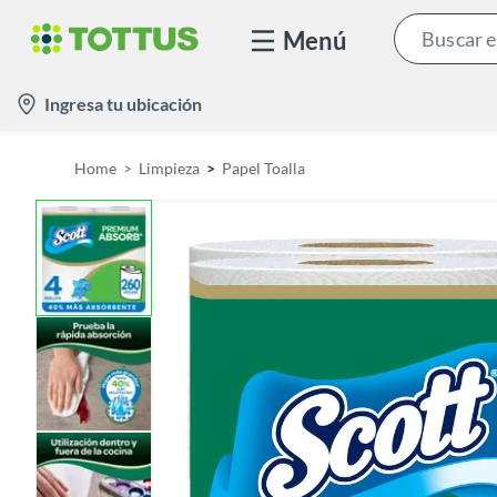
Menú
l
Ingresa tu ubicación
o
c
Home
Limpieza
Papel Toalla
a
t
i
o
n
-
i
c
o
n