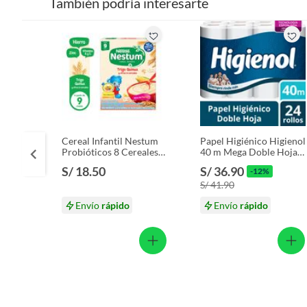
También podría interesarte
Cereal Infantil Nestum
Papel Higiénico Higienol
Probióticos 8 Cereales
40 m Mega Doble Hoja
Caja 350 g
Empaque 24 Und
S/ 18.50
S/ 36.90
-12%
S/ 41.90
Envío
rápido
Envío
rápido