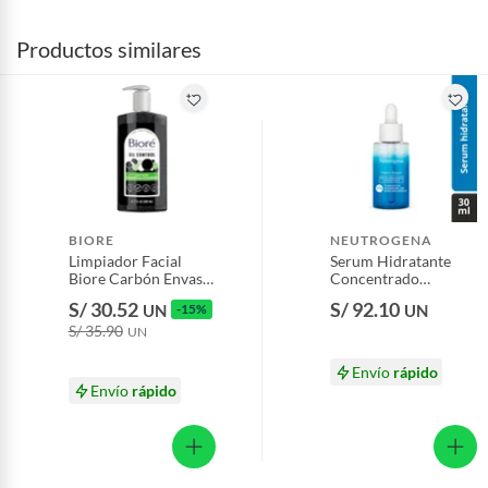
Productos similares
BIORE
NEUTROGENA
Limpiador Facial
Serum Hidratante
Biore Carbón Envase
Concentrado
200 mL
Neutrogena 30 ml
S/ 30.52
S/ 92.10
UN
-15%
UN
S/ 35.90
UN
Envío
rápido
Envío
rápido