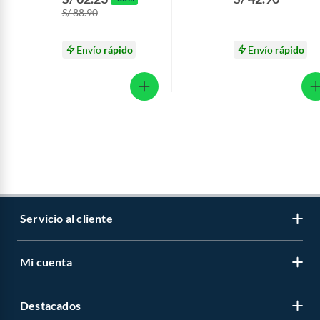
Hialurónico Envase
150 mL
S/ 88.90
50 mL
Envío
rápido
Envío
rápido
Servicio al cliente
Mi cuenta
Libro de reclamaciones
Contáctanos
Destacados
Regístrate