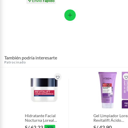
Envío
rápido
También podría interesarte
Patrocinado
Hidratante Facial
Gel Limpiador Lore
Nocturna Loreal
Revitalift Ácido
Revitalift Ácido
Hialurónico Envase
S/ 62.23
S/ 42.90
-30%