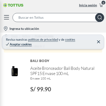
0
Inicia sesión
S
e
l
Ingresa tu ubicación
a
o
Home
Belleza
Protección Solar
r
c
Revisa nuestras
políticas de privacidad
y
de
cookies
C
c
Aceptar cookies
e
a
Producto sin stock :(
h
r
t
r
B
a
i
r
a
BALI BODY
o
r
Aceite Bronceador Bali Body Natural
n
SPF15 Envase 100 mL
-
Envase 100 mL
i
c
S/ 99.90
o
n