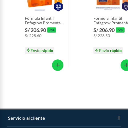
Fórmula Infantil
Fórmula Infantil
Enfagrow Promental
Enfagrow Proment
Caja 2.2 Kg
Vainilla Caja 2.2 Kg
S/ 206.90
S/ 206.90
-9%
-9%
S/ 228.60
S/ 228.50
Envío
rápido
Envío
rápido
Servicio al cliente