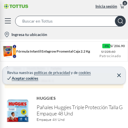
0
Inicia sesión
S
e
l
Ingresa tu ubicación
a
o
r
S/
206.90
-9%
c
c
Fórmula Infantil Enfagrow Promental Caja 2.2 Kg
S/
228.60
a
Patrocinado
h
t
B
i
Home
Mundo Bebés
Pañales
a
Revisa nuestras
políticas de privacidad
y
de
cookies
o
C
Aceptar cookies
r
e
Producto sin stock :(
n
r
r
-
a
r
i
HUGGIES
c
Pañales Huggies Triple Protección Talla G
o
Empaque 48 Und
n
Empaque 48 Und