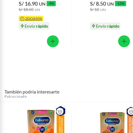
S/ 16.90
S/ 8.50
UN
-9%
UN
-15%
Und
Und
S/ 18.50
S/ 10
UN
UN
2DOA50%
Envío
rápido
Envío
rápido
También podría interesarte
Patrocinado