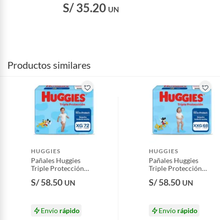
S/ 35.20
UN
Productos similares
HUGGIES
HUGGIES
Pañales Huggies
Pañales Huggies
Triple Protección
Triple Protección
Xtra Protect Talla XG
Xtra Protect Talla
S/ 58.50
S/ 58.50
UN
UN
Empaque 72 Und
XXG Empaque 68
Und
Envío
rápido
Envío
rápido