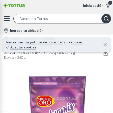
0
Inicia sesión
S
e
l
Ingresa tu ubicación
a
o
Home
Desayunos
Cereales
r
c
Revisa nuestras
políticas de privacidad
y
de
cookies
GRANO DE ORO
C
c
Aceptar cookies
e
a
h
r
Salvamix Grano de Oro Doypack 250 g
t
r
B
Doypack 250 g
a
i
r
a
o
r
n
-
i
c
o
n