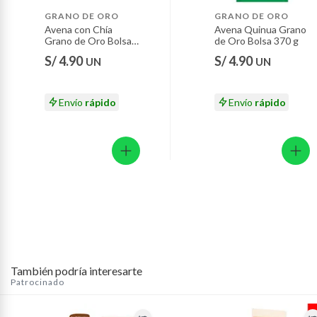
Motocicletas y bicicletas motorizadas.
GRANO DE ORO
GRANO DE ORO
Avena con Chía
Avena Quinua Grano
Licores y cigarros electrónicos.
Grano de Oro Bolsa
de Oro Bolsa 370 g
370 g
S/ 4.90
S/ 4.90
UN
UN
Envío
rápido
Envío
rápido
También podría interesarte
Patrocinado