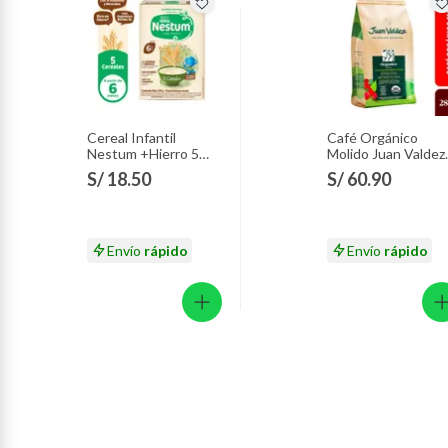
Cereal Infantil
Café Orgánico
Nestum +Hierro 5
Molido Juan Valdez
Cereales Caja 350 g
Empaque 283 g
S/ 18.50
S/ 60.90
Envío
rápido
Envío
rápido