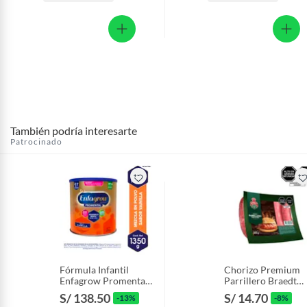
También podría interesarte
Patrocinado
Fórmula Infantil
Chorizo Premium
Enfagrow Promental
Parrillero Braedt
Vainilla Lata 1.35 Kg
Empaque 500 g
S/ 138.50
S/ 14.70
-13%
-8%