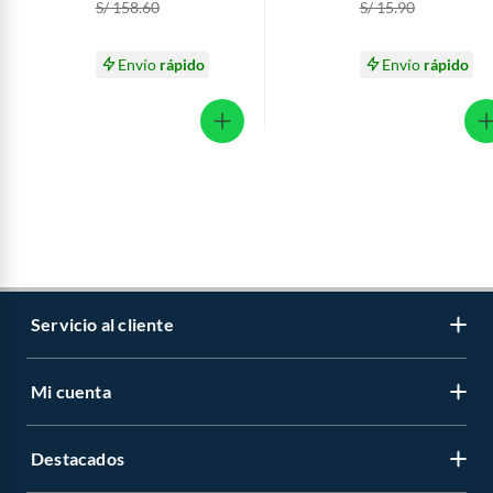
S/ 158.60
S/ 15.90
Envío
rápido
Envío
rápido
Servicio al cliente
Mi cuenta
Libro de reclamaciones
Contáctanos
Destacados
Regístrate
Medios de pago