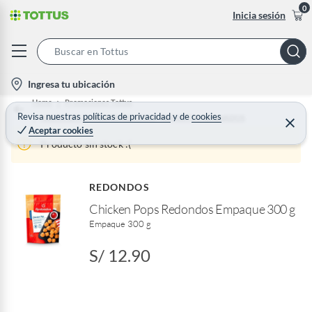
0
Inicia sesión
S
e
l
Ingresa tu ubicación
a
o
Home
Promociones Tottus
r
c
Revisa nuestras
políticas de privacidad
y
de
cookies
HASTA 30% EN HAMBURGUESAS, NUGGETS Y APANADOS
C
c
Aceptar cookies
e
a
h
r
Producto sin stock :(
t
r
B
a
i
r
a
o
REDONDOS
r
n
Chicken Pops Redondos Empaque 300 g
-
Empaque 300 g
i
c
S/ 12.90
o
n