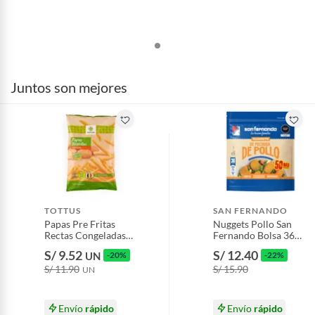
Juntos son mejores
TOTTUS
SAN FERNANDO
Papas Pre Fritas
Nuggets Pollo San
Rectas Congeladas
Fernando Bolsa 36
Tottus Bolsa 1 Kg
Und
S/ 9.52
S/ 12.40
UN
-20%
-22%
S/ 11.90
S/ 15.90
UN
Envío
rápido
Envío
rápido