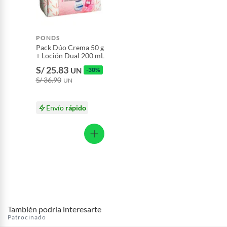
Productos que hayan sido previamente instalados.
Baterías de auto.
Motocicletas y bicicletas motorizadas.
PONDS
Pack Dúo Crema 50 g
Licores y cigarros electrónicos.
+ Loción Dual 200 mL
S/ 25.83
UN
-30%
S/ 36.90
UN
Envío
rápido
También podría interesarte
Patrocinado