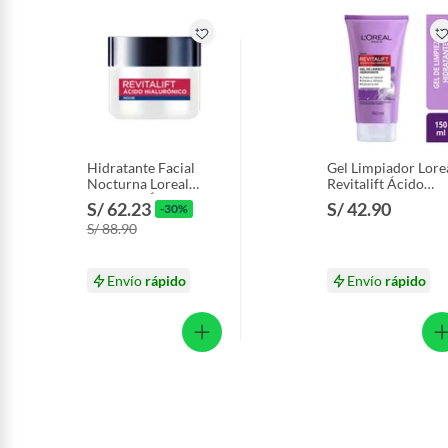
Hidratante Facial
Gel Limpiador Lore
Nocturna Loreal
Revitalift Ácido
Revitalift Ácido
Hialurónico Envase
S/ 62.23
S/ 42.90
-30%
Hialurónico Envase
150 mL
S/ 88.90
50 mL
Envío
rápido
Envío
rápido