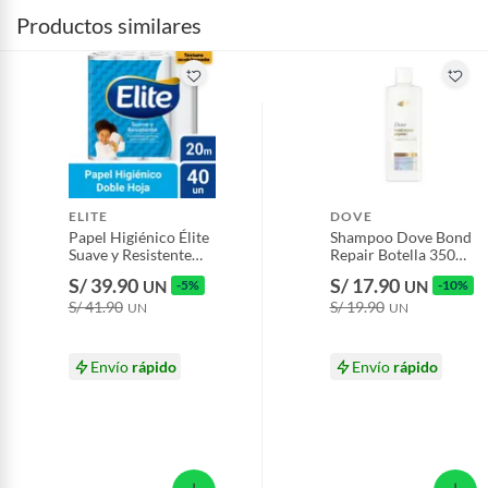
Productos similares
ELITE
DOVE
Papel Higiénico Élite
Shampoo Dove Bond
Suave y Resistente
Repair Botella 350
Empaque 40 Und
mL
S/ 39.90
S/ 17.90
UN
-5%
UN
-10%
S/ 41.90
S/ 19.90
UN
UN
Envío
rápido
Envío
rápido