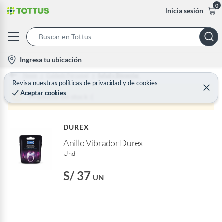
0
Inicia sesión
S
e
l
Ingresa tu ubicación
a
o
Home
Cuidado Personal
Salud y Bienestar
r
c
Revisa nuestras
políticas de privacidad
y
de
cookies
C
c
Aceptar cookies
e
a
Producto sin stock :(
h
r
t
r
B
a
i
r
a
DUREX
o
r
Anillo Vibrador Durex
n
Und
-
i
S/ 37
UN
c
o
n