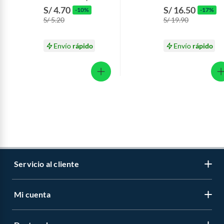
216 g
Aminoácido Botell
S/ 4.70
S/ 16.50
-10%
-17%
370 mL
S/ 5.20
S/ 19.90
Envío
rápido
Envío
rápido
Servicio al cliente
Mi cuenta
Libro de reclamaciones
Contáctanos