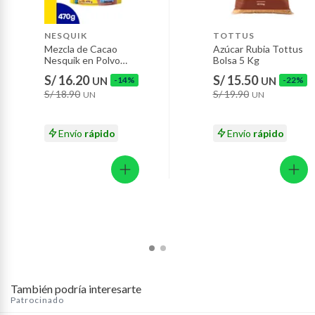
pedido en Tottus.com.pe o Tottus App y recibe delivery
Baterías de auto.
rápido y seguro.
Motocicletas y bicicletas motorizadas.
NESQUIK
TOTTUS
Mezcla de Cacao
Azúcar Rubia Tottus
Licores y cigarros electrónicos.
Nesquik en Polvo
Bolsa 5 Kg
Chocolate Doypack
S/ 16.20
S/ 15.50
UN
-14%
UN
-22%
470 g
S/ 18.90
S/ 19.90
UN
UN
Envío
rápido
Envío
rápido
También podría interesarte
Patrocinado