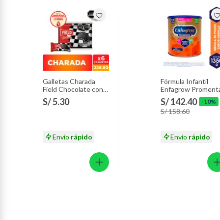
Galletas Charada
Fórmula Infantil
Field Chocolate con
Enfagrow Promenta
Vainilla Sixpack 226.8
Vainilla Lata 1.35 K
S/ 5.30
S/ 142.40
-10%
g
S/ 158.60
Envío
rápido
Envío
rápido