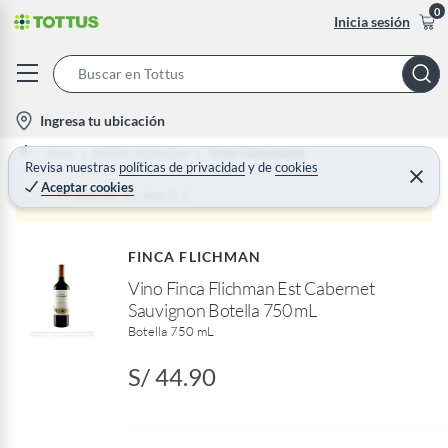
0
Inicia sesión
S
e
l
Ingresa tu ubicación
a
o
Home
Bebidas Alcoholicas
Vinos Y Espumantes
r
c
Revisa nuestras
políticas de privacidad
y
de
cookies
C
c
Aceptar cookies
e
a
Producto sin stock :(
h
r
t
r
B
a
i
r
a
FINCA FLICHMAN
o
r
Vino Finca Flichman Est Cabernet
n
Sauvignon Botella 750 mL
-
Botella 750 mL
i
c
S/ 44.90
o
n