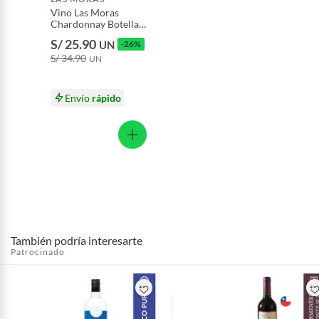
Vino Las Moras
Chardonnay Botella
750 mL
S/ 25.90
UN
-26%
S/ 34.90
UN
Envío
rápido
También podría interesarte
Patrocinado