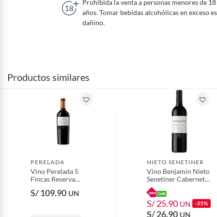
Prohibida la venta a personas menores de 18
años. Tomar bebidas alcohólicas en exceso es
dañino.
Productos similares
PERELADA
NIETO SENETINER
Vino Perelada 5
Vino Benjamin Nieto
Fincas Reserva
Senetiner Cabernet
Botella 750 mL
Sauvignon Botella
S/ 109.90
UN
750 mL
S/ 25.90
UN
-35%
S/ 26.90
UN