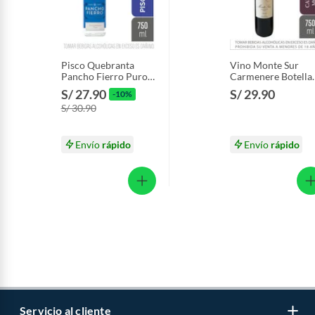
Pisco Quebranta
Vino Monte Sur
Pancho Fierro Puro
Carmenere Botella
Botella 750 mL
750 mL
S/ 27.90
S/ 29.90
-10%
S/ 30.90
Envío
rápido
Envío
rápido
Servicio al cliente