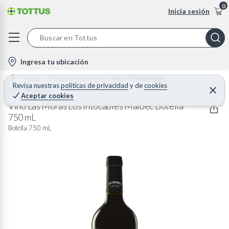
0
Inicia sesión
S
e
l
Ingresa tu ubicación
a
o
Home
Bebidas Alcoholicas
Vinos Y Espumantes
r
c
Revisa nuestras
políticas de privacidad
y
de
cookies
LAS MORAS
C
c
Aceptar cookies
e
a
h
r
Vino Las Moras Los Intocables Malbec Botella
t
r
750 mL
B
a
i
r
Botella 750 mL
a
o
r
n
-
i
c
o
n