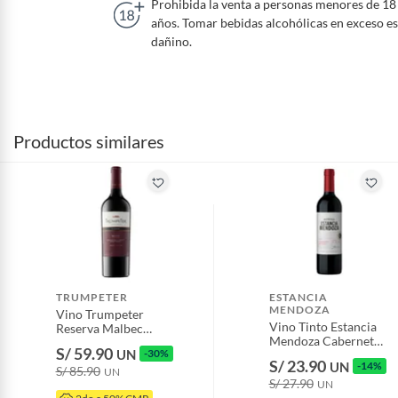
Prohibida la venta a personas menores de 18
años. Tomar bebidas alcohólicas en exceso es
dañino.
Productos similares
TRUMPETER
ESTANCIA
MENDOZA
Vino Trumpeter
Vino Tinto Estancia
Reserva Malbec
Mendoza Cabernet
Botella 750 mL
S/ 59.90
UN
-30%
Malbec Botella 750
S/ 23.90
UN
-14%
mL
S/ 85.90
UN
S/ 27.90
UN