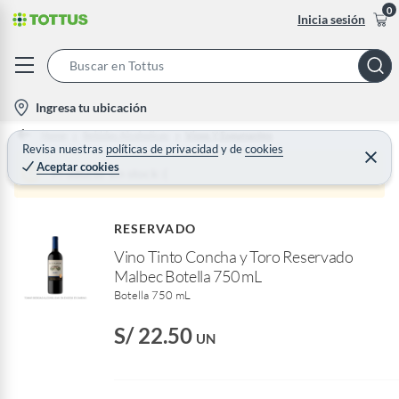
0
Inicia sesión
S
e
l
Ingresa tu ubicación
a
o
Home
Bebidas Alcoholicas
Vinos Y Espumantes
r
c
Revisa nuestras
políticas de privacidad
y
de
cookies
C
c
Aceptar cookies
e
a
Producto sin stock :(
h
r
t
r
B
a
i
r
a
RESERVADO
o
r
Vino Tinto Concha y Toro Reservado
n
Malbec Botella 750 mL
-
Botella 750 mL
i
c
S/ 22.50
UN
o
n