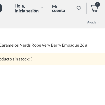
0
Hola
,
Mi
cuenta
Inicia sesión
Ayuda
Caramelos Nerds Rope Very Berry Empaque 26 g
oducto sin stock :(