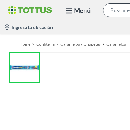
Menú
l
Ingresa tu ubicación
o
c
Home
Confiteria
Caramelos y Chupetes
Caramelos
a
t
i
o
n
-
i
c
o
n