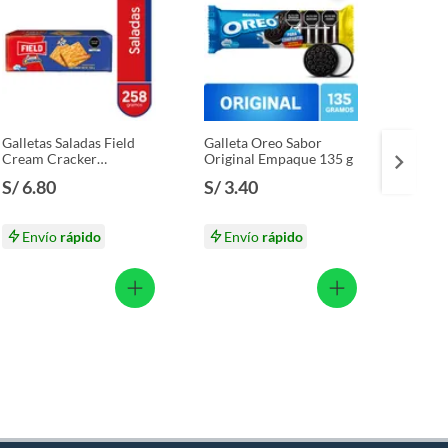
Galletas Saladas Field
Galleta Oreo Sabor
Gallet
Cream Cracker
Original Empaque 135 g
Golde
Empaque 258 g
S/ 6.80
S/ 3.40
S/ 3
Envío
rápido
Envío
rápido
En