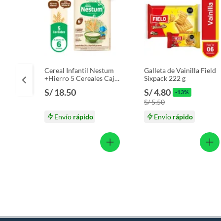
Cereal Infantil Nestum
Galleta de Vainilla Field
+Hierro 5 Cereales Caja
Sixpack 222 g
350 g
S/ 18.50
S/ 4.80
-13%
S/ 5.50
Envío
rápido
Envío
rápido