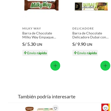
Licores y cigarros electrónicos.
MILKY WAY
DELICADORE
Barra de Chocolate
Barra de Chocolate
Milky Way Empaque
Delicadore Dubai con
52.2 g
Leche Empaque 70 g
S/ 5.30
S/ 9.90
UN
UN
Envío
rápido
Envío
rápido
También podría interesarte