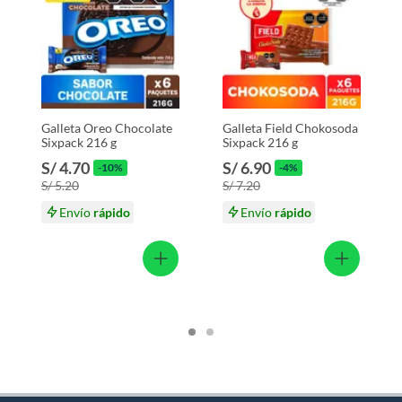
Galleta Oreo Chocolate
Galleta Field Chokosoda
Sixpack 216 g
Sixpack 216 g
S/ 4.70
S/ 6.90
-10%
-4%
S/ 5.20
S/ 7.20
Envío
rápido
Envío
rápido