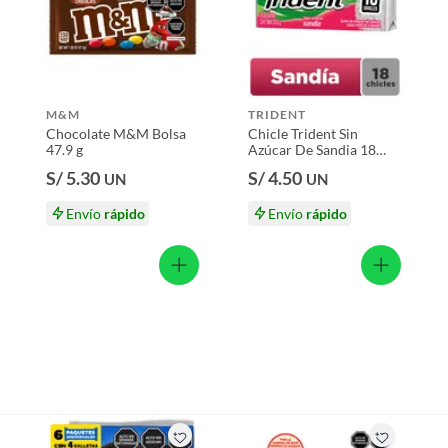
M&M
TRIDENT
Chocolate M&M Bolsa
Chicle Trident Sin
47.9 g
Azúcar De Sandia 18
Unidades
S/ 5.30
S/ 4.50
UN
UN
Envío
rápido
Envío
rápido