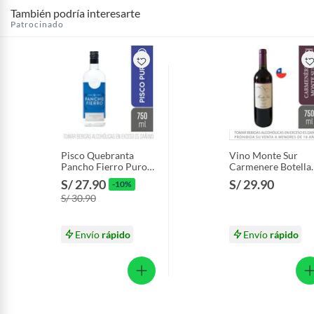
También podría interesarte
Patrocinado
Pisco Quebranta
Vino Monte Sur
Pancho Fierro Puro
Carmenere Botella
Botella 750 mL
750 mL
S/ 27.90
S/ 29.90
-10%
S/ 30.90
Envío
rápido
Envío
rápido