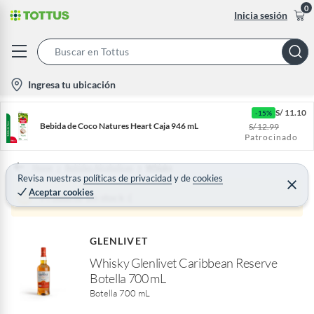
0
Inicia sesión
S
e
l
Ingresa tu ubicación
a
o
r
S/
11.10
-15%
c
c
Bebida de Coco Natures Heart Caja 946 mL
S/
12.99
a
Patrocinado
h
t
B
i
Home
Bebidas Alcoholicas
Whisky
a
Revisa nuestras
políticas de privacidad
y
de
cookies
o
C
Aceptar cookies
r
e
Producto sin stock :(
n
r
r
-
a
r
i
GLENLIVET
c
Whisky Glenlivet Caribbean Reserve
o
Botella 700 mL
n
Botella 700 mL