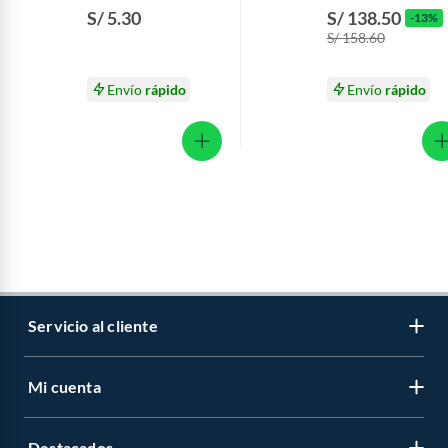
Vainilla Sixpack 226.8
Vainilla Lata 1.35 K
S/ 5.30
S/ 138.50
-13%
g
S/ 158.60
Envío
rápido
Envío
rápido
Servicio al cliente
Mi cuenta
Libro de reclamaciones
Contáctanos
Destacados
Regístrate