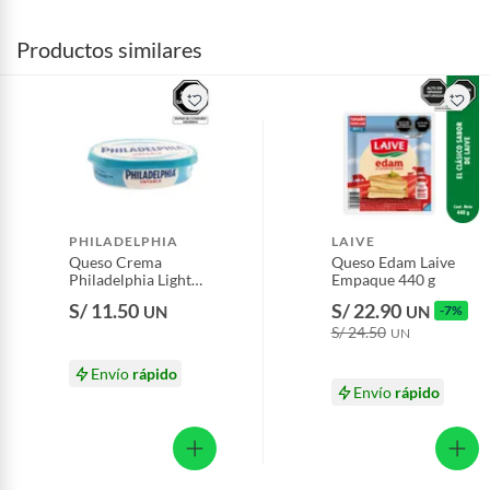
Productos similares
PHILADELPHIA
LAIVE
Queso Crema
Queso Edam Laive
Philadelphia Light
Empaque 440 g
Envase 150 g
S/ 11.50
S/ 22.90
UN
UN
-7%
S/ 24.50
UN
Envío
rápido
Envío
rápido