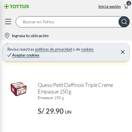
0
Inicia sesión
S
e
l
Ingresa tu ubicación
a
o
Home
Lacteos
Quesos
r
c
Revisa nuestras
políticas de privacidad
y
de
cookies
C
c
Aceptar cookies
e
a
Producto sin stock :(
h
r
t
r
B
a
i
r
a
o
r
Queso Petit Daffinois Triple Creme
n
Empaque 150 g
-
Empaque 150 g
i
c
S/ 29.90
UN
o
n