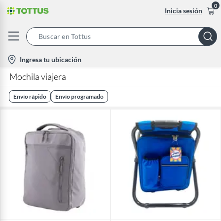
0
Inicia sesión
Search
Bar
location-
Ingresa tu ubicación
icon
Mochila viajera
Envío rápido
Envío programado