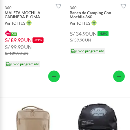
360
360
MALETA MOCHILA
Banco de Camping Con
CABINERA PLOMA
Mochila 360
Por TOTTUS
Por TOTTUS
S/ 34.90
UN
-42%
S/ 89.90
UN
S/ 59.90
UN
-31%
S/ 99.90
UN
Envío programado
S/ 129.90
UN
Envío programado