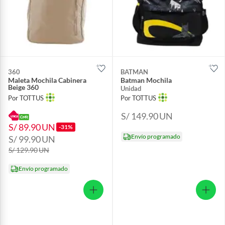
360
BATMAN
Maleta Mochila Cabinera
Batman Mochila
Beige 360
Unidad
Por TOTTUS
Por TOTTUS
S/ 149.90
UN
S/ 89.90
UN
-31%
Envío programado
S/ 99.90
UN
S/ 129.90
UN
Envío programado