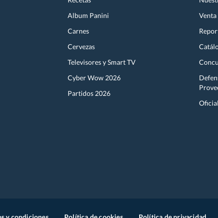
Album Panini
Venta
Carnes
Report
Cervezas
Catál
Televisores y Smart TV
Concu
Cyber Wow 2026
Defen
Prove
Partidos 2026
Oficia
s y condiciones
Política de cookies
Política de privacidad