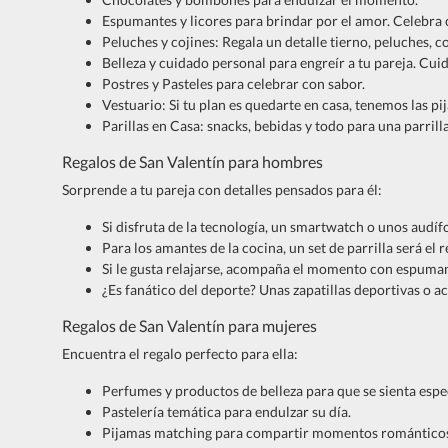
Espumantes y licores para brindar por el amor. Celebra 
Peluches y cojines: Regala un detalle tierno, peluches, 
Belleza y cuidado personal para engreír a tu pareja. Cu
Postres y Pasteles para celebrar con sabor.
Vestuario: Si tu plan es quedarte en casa, tenemos las 
Parillas en Casa: snacks, bebidas y todo para una parrill
Regalos de San Valentín para hombres
Sorprende a tu pareja con detalles pensados para él:
Si disfruta de la tecnología, un smartwatch o unos audí
Para los amantes de la cocina, un set de parrilla será el r
Si le gusta relajarse, acompaña el momento con espuman
¿Es fanático del deporte? Unas zapatillas deportivas o a
Regalos de San Valentín para mujeres
Encuentra el regalo perfecto para ella:
Perfumes y productos de belleza para que se sienta espec
Pastelería temática para endulzar su día.
Pijamas matching para compartir momentos romántico