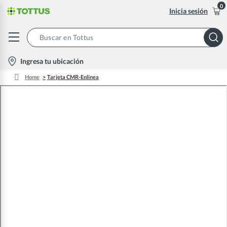
0
Inicia sesión
Search
Bar
location-
Ingresa tu ubicación
icon
Home
Tarjeta CMR-Enlinea