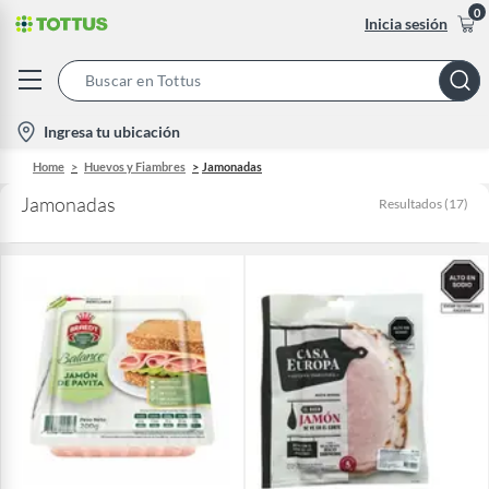
0
Inicia sesión
Search
Bar
location-
Ingresa tu ubicación
icon
Home
Huevos y Fiambres
Jamonadas
Jamonadas
Resultados
(
17
)