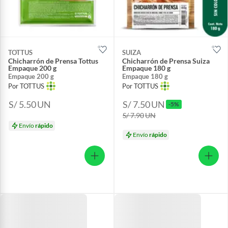
TOTTUS
SUIZA
Chicharrón de Prensa Tottus
Chicharrón de Prensa Suiza
Empaque 200 g
Empaque 180 g
Empaque 200 g
Empaque 180 g
Por TOTTUS
Por TOTTUS
S/ 5.50
UN
S/ 7.50
UN
-5%
S/ 7.90
UN
Envío
rápido
Envío
rápido