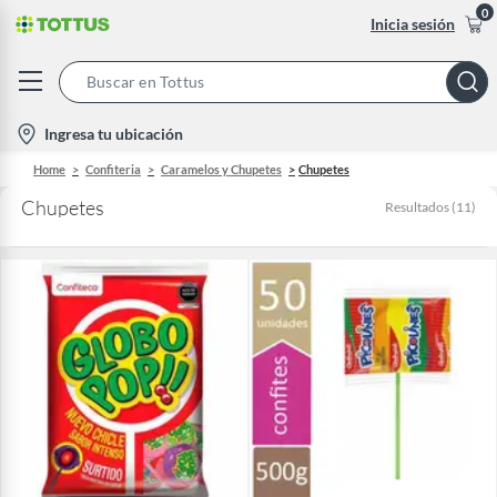
0
Inicia sesión
Search
Bar
location-
Ingresa tu ubicación
icon
Home
Confiteria
Caramelos y Chupetes
Chupetes
Chupetes
Resultados
(
11
)