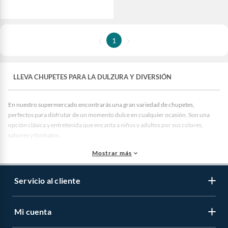
1
LLEVA CHUPETES PARA LA DULZURA Y DIVERSIÓN
En nuestro supermercado encontrarás una gran variedad de chupetes,
perfectos para disfrutar de un momento dulce en cualquier ocasión. Son una
opción clásica y entretenida que encanta a niños y adultos por sus colores,
sabores y formatos.
Mostrar más
Los chupetes destacan por ser prácticos y fáciles de llevar, lo que los convierte en
un snack ideal para disfrutar en cualquier momento del día y semana. Además,
Servicio al cliente
son una gran alternativa para compartir o incluir en celebraciones y momentos
especiales.
Conoce la variedad de chupetes
Mi cuenta
Existe una gran selección de chupetes que se adaptan a diferentes gustos.