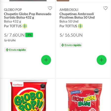
GLOBO POP
AMBROSOLI
Chupetin Globo Pop Renovado
Chupetines Ambrosoli
Surtido Bolsa 432 g
Picolines Bolsa 50 Und
Bolsa 432 g
Bolsa 50 Und
Por TOTTUS
Por TOTTUS
S/ 7.60
UN
S/ 16.50
UN
-5%
S/ 8
UN
Envío
rápido
Envío
rápido