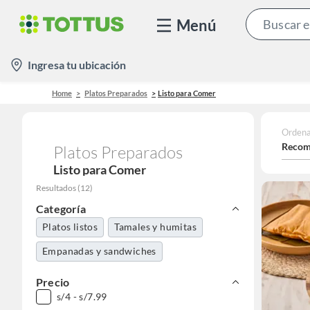
Menú
location-
Ingresa tu ubicación
icon
Home
Platos Preparados
Listo para Comer
Ordena
Recom
Platos Preparados
Listo para Comer
Resultados
(
12
)
Categoría
Platos listos
Tamales y humitas
Empanadas y sandwiches
Precio
s/4 - s/7.99