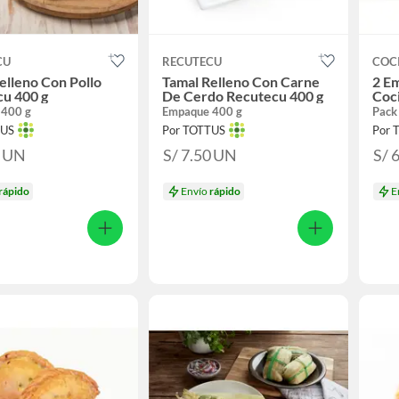
CU
RECUTECU
COC
elleno Con Pollo
Tamal Relleno Con Carne
2 E
u 400 g
De Cerdo Recutecu 400 g
Coci
 400 g
Empaque 400 g
Pack
TUS
Por TOTTUS
Por 
0
UN
S/ 7.50
UN
S/ 
rápido
Envío
rápido
E