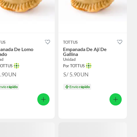
TUS
TOTTUS
anada De Lomo
Empanada De Ají De
ado
Gallina
ad
Unidad
TOTTUS
Por TOTTUS
5.90
UN
S/ 5.90
UN
nvío
rápido
Envío
rápido