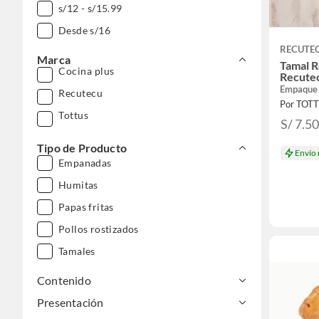
s/12 - s/15.99
Desde s/16
RECUTE
Marca
Tamal R
Cocina plus
Recutec
Empaque
Recutecu
Por TOT
Tottus
S/ 7.5
Tipo de Producto
Envío
Empanadas
Humitas
Papas fritas
Pollos rostizados
Tamales
Contenido
Presentación