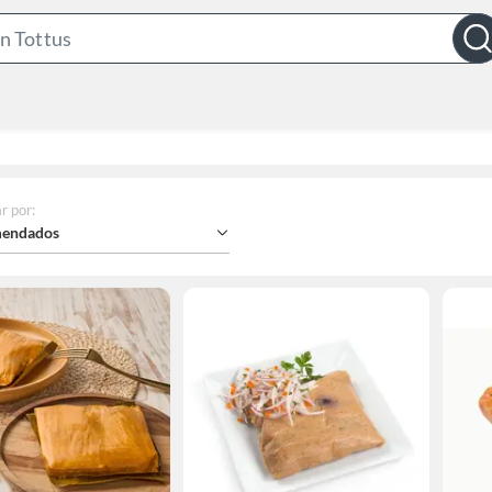
Search
Bar
r por
:
endados