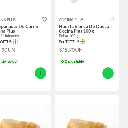
INA PLUS
COCINA PLUS
mpanadas De Carne
Humita Blanca De Queso
na Plus
Cocina Plus 100 g
 2 Unidades
Bolsa 100 g
TOTTUS
Por TOTTUS
6.90
UN
S/ 5.70
UN
nvío
rápido
Envío
rápido