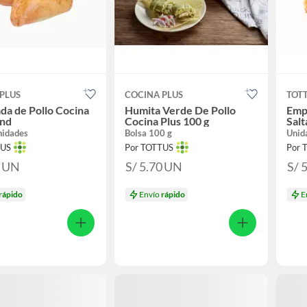
PLUS
COCINA PLUS
TOT
a de Pollo Cocina
Humita Verde De Pollo
Emp
und
Cocina Plus 100 g
Salt
nidades
Bolsa 100 g
Unid
TUS
Por TOTTUS
Por 
0
UN
S/ 5.70
UN
S/ 
rápido
Envío
rápido
E