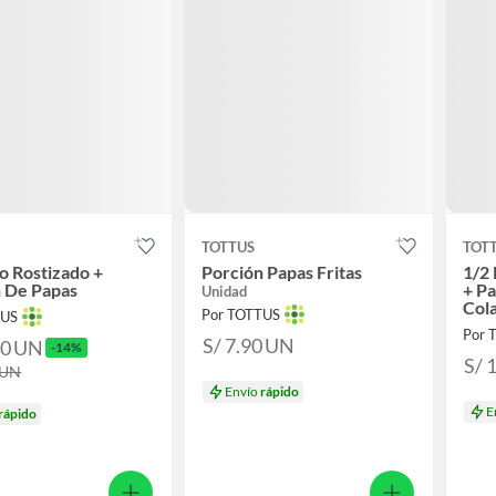
TOTTUS
TOT
lo Rostizado +
Porción Papas Fritas
1/2 
n De Papas
+ Pa
Unidad
Col
Por TOTTUS
TUS
Por 
S/ 7.90
UN
90
UN
-14%
S/ 
UN
Envío
rápido
E
rápido