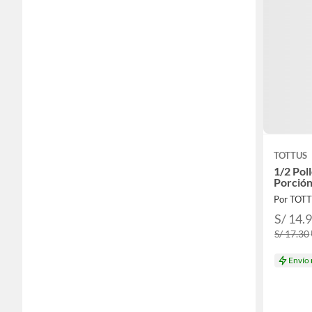
TOTTUS
1/2 Pol
Porció
Por TOT
S/ 14.
S/ 17.30
Envío