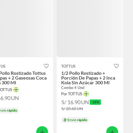
TUS
TOTTUS
Pollo Rostizado Tottus
1/2 Pollo Rostizado +
pas + 2 Gaseosas Coca
Porción De Papas + 2 Inca
a 300 Ml
Kola Sin Azúcar 300 Ml
Combo 4 Und
TOTTUS
Por TOTTUS
16.90
UN
S/ 16.90
UN
-18%
S/ 20.60
UN
nvío
rápido
Envío
rápido