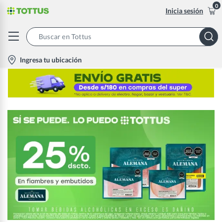
0
Inicia sesión
Search
Bar
location-
Ingresa tu ubicación
icon