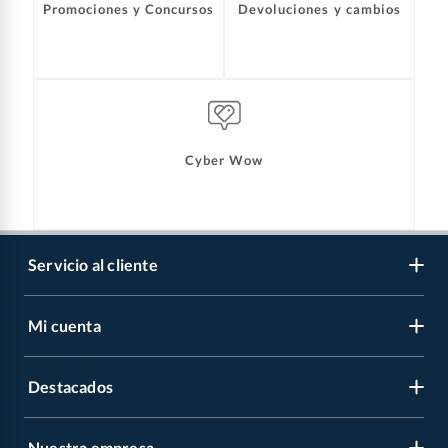
Promociones y Concursos
Devoluciones y cambios
Cyber Wow
Servicio al cliente
Mi cuenta
Libro de reclamaciones
Contáctanos
Destacados
Regístrate
Medios de pago
Cambiar contraseña
Nuestra empresa
Recetas