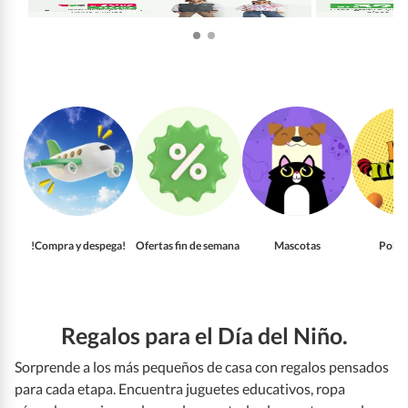
!Compra y despega!
Ofertas fin de semana
Mascotas
Pollo
Regalos para el Día del Niño.
Sorprende a los más pequeños de casa con regalos pensados
para cada etapa. Encuentra juguetes educativos, ropa