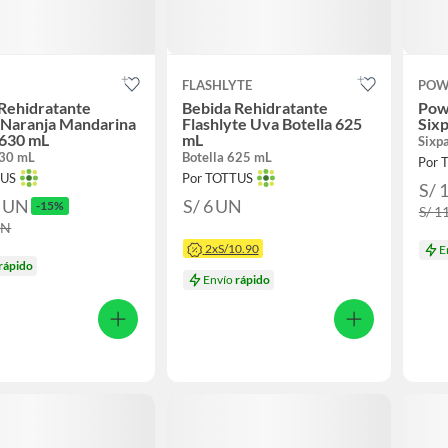
FLASHLYTE
POW
Rehidratante
Bebida Rehidratante
Pow
 Naranja Mandarina
Flashlyte Uva Botella 625
Sixp
 630 mL
mL
Sixp
630 mL
Botella 625 mL
Por 
TUS
Por TOTTUS
S/ 
0
UN
S/ 6
UN
-15%
S/ 1
UN
2xS/10.90
E
rápido
Envío
rápido