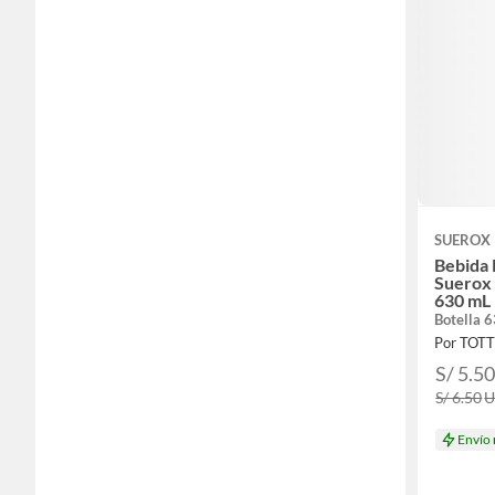
SUEROX
Bebida 
Suerox 
630 mL
Botella 
Por TOT
S/ 5.5
S/ 6.50
Envío