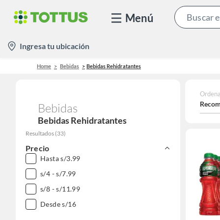
Menú
location-
Ingresa tu ubicación
icon
Home
Bebidas
Bebidas Rehidratantes
Ordena
Recom
Bebidas
Bebidas Rehidratantes
Resultados
(
33
)
Precio
Hasta s/3.99
s/4 - s/7.99
s/8 - s/11.99
Desde s/16