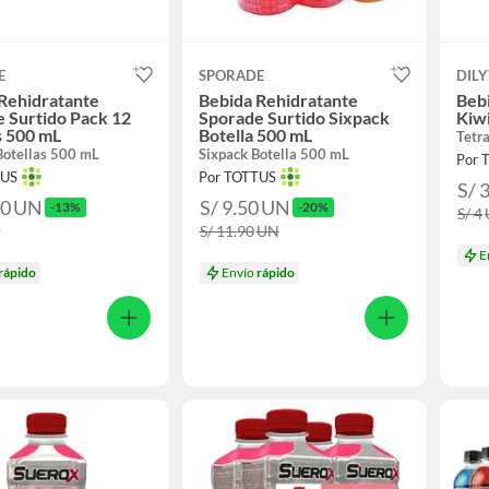
E
SPORADE
DILY
Rehidratante
Bebida Rehidratante
Bebi
 Surtido Pack 12
Sporade Surtido Sixpack
Kiwi
s 500 mL
Botella 500 mL
Tetr
Botellas 500 mL
Sixpack Botella 500 mL
Por 
TUS
Por TOTTUS
S/ 
90
UN
S/ 9.50
UN
-13%
-20%
S/ 4
N
S/ 11.90
UN
E
rápido
Envío
rápido