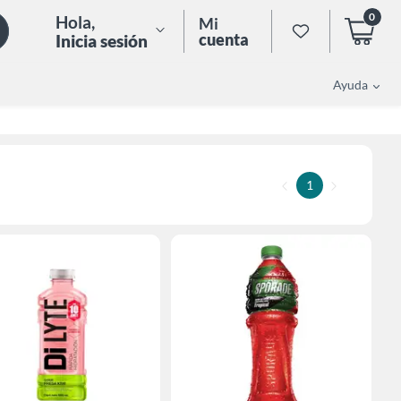
0
Hola
,
Mi
cuenta
Inicia sesión
Ayuda
1