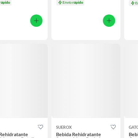
rápido
Envío
rápido
E
SUEROX
GAT
Rehidratante
Bebida Rehidratante
Beb