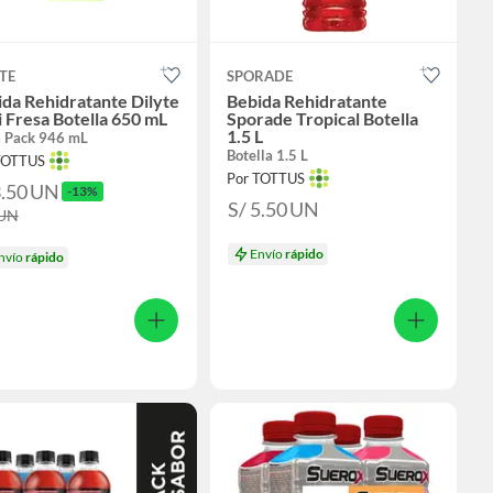
TE
SPORADE
da Rehidratante Dilyte
Bebida Rehidratante
 Fresa Botella 650 mL
Sporade Tropical Botella
1.5 L
a Pack 946 mL
Botella 1.5 L
TOTTUS
Por TOTTUS
3.50
UN
-13%
S/ 5.50
UN
UN
Envío
rápido
nvío
rápido