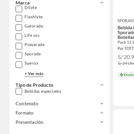
Marca
Dilyte
Flashlyte
SPORAD
Gatorade
Bebida 
Sporade
Life sos
Botella
Pack 12 
Powerade
Por TOT
Sporade
S/ 20.
Suerox
S/ 24
U
+ Ver más
Envío
Tipo de Producto
Bebidas especiales
Contenido
Formato
Presentación