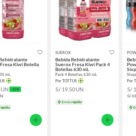
SUEROX
POW
Rehidratante
Bebida Rehidratante
Beb
Fresa Kiwi Botella
Suerox Fresa Kiwi Pack 4
Pow
Botellas 630 mL
Sixp
630 mL
Pack 4 Botellas 630 mL
Sixp
TUS
Por TOTTUS
Por 
0
UN
S/ 19.50
UN
S/ 
-15%
UN
S/ 1
Envío
rápido
rápido
E