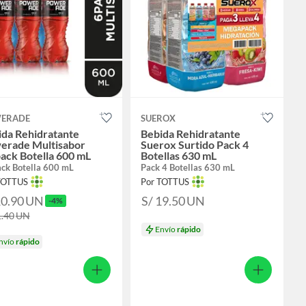
ERADE
SUEROX
ida Rehidratante
Bebida Rehidratante
erade Multisabor
Suerox Surtido Pack 4
ack Botella 600 mL
Botellas 630 mL
ack Botella 600 mL
Pack 4 Botellas 630 mL
TOTTUS
Por TOTTUS
10.90
UN
S/ 19.50
UN
-4%
1.40
UN
Envío
rápido
nvío
rápido