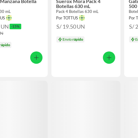
 Manzana Botella
Suerox Mora Pack 4
Gato
Botellas 630 mL
500
630 mL
Pack 4 Botellas 630 mL
Bote
TUS
Por TOTTUS
Por 
0
UN
S/ 19.50
UN
S/ 
-15%
UN
Envío
rápido
E
rápido