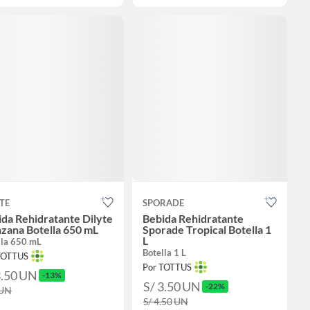
TE
SPORADE
da Rehidratante Dilyte
Bebida Rehidratante
zana Botella 650 mL
Sporade Tropical Botella 1
L
lla 650 mL
Botella 1 L
TOTTUS
Por TOTTUS
3.50
UN
-13%
S/ 3.50
UN
-22%
UN
S/ 4.50
UN