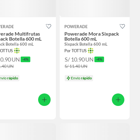
ERADE
POWERADE
erade Multifrutas
Powerade Mora Sixpack
ack Botella 600 mL
Botella 600 mL
ack Botella 600 mL
Sixpack Botella 600 mL
TOTTUS
Por TOTTUS
10.90
UN
S/ 10.90
UN
-4%
-4%
1.40
UN
S/ 11.40
UN
nvío
rápido
Envío
rápido