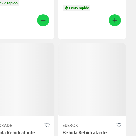
nvío
rápido
Envío
rápido
ORADE
SUEROX
ida Rehidratante
Bebida Rehidratante