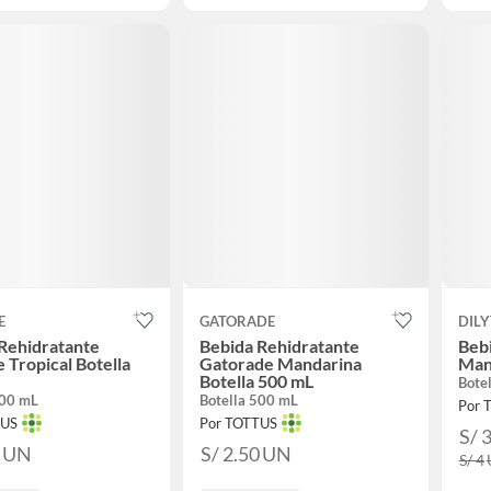
E
GATORADE
DILY
Rehidratante
Bebida Rehidratante
Bebi
 Tropical Botella
Gatorade Mandarina
Man
Botella 500 mL
Bote
500 mL
Botella 500 mL
Por 
TUS
Por TOTTUS
S/ 
0
UN
S/ 2.50
UN
S/ 4