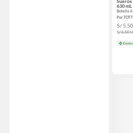
Suerox
630 mL
Botella 
Por TOT
S/ 5.5
S/ 6.50
Envío