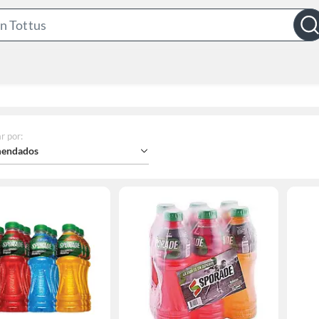
Search
Bar
r por
:
endados