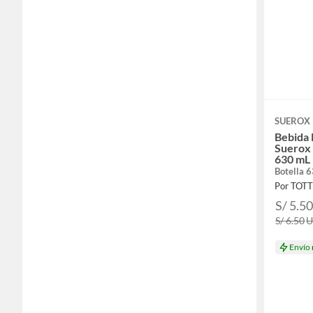
SUEROX
Bebida 
Suerox 
630 mL
Botella 
Por TOT
S/ 5.5
S/ 6.50
Envío