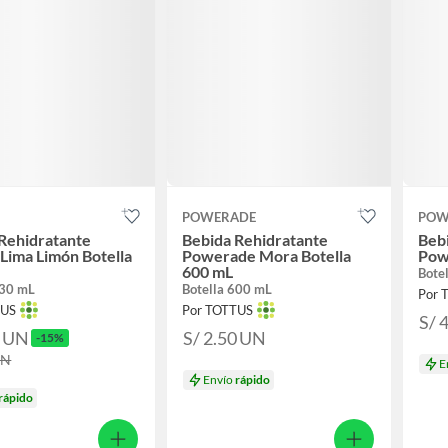
POWERADE
POW
Rehidratante
Bebida Rehidratante
Beb
Lima Limón Botella
Powerade Mora Botella
Pow
600 mL
Botel
630 mL
Botella 600 mL
Por 
TUS
Por TOTTUS
S/ 
0
UN
S/ 2.50
UN
-15%
UN
E
Envío
rápido
rápido