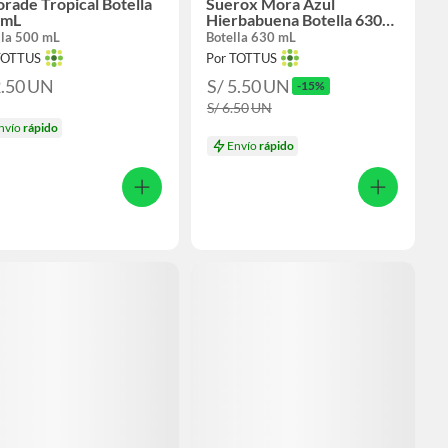
rade Tropical Botella
Suerox Mora Azul
 mL
Hierbabuena Botella 630
mL
lla 500 mL
Botella 630 mL
TOTTUS
Por TOTTUS
2.50
UN
S/ 5.50
UN
-15%
S/ 6.50
UN
nvío
rápido
Envío
rápido