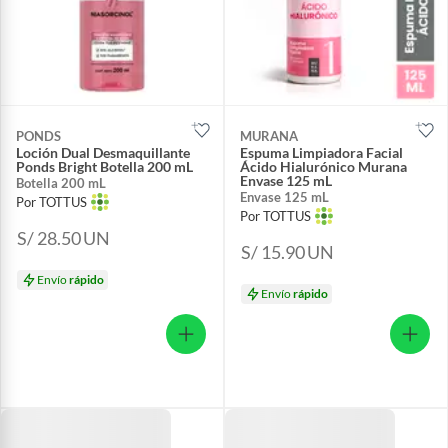
PONDS
MURANA
Loción Dual Desmaquillante
Espuma Limpiadora Facial
Ponds Bright Botella 200 mL
Ácido Hialurónico Murana
Envase 125 mL
Botella 200 mL
Envase 125 mL
Por TOTTUS
Por TOTTUS
S/ 28.50
UN
S/ 15.90
UN
Envío
rápido
Envío
rápido