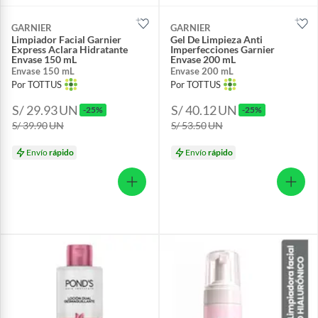
GARNIER
GARNIER
Limpiador Facial Garnier
Gel De Limpieza Anti
Express Aclara Hidratante
Imperfecciones Garnier
Envase 150 mL
Envase 200 mL
Envase 150 mL
Envase 200 mL
Por TOTTUS
Por TOTTUS
S/ 29.93
UN
S/ 40.12
UN
-25%
-25%
S/ 39.90
UN
S/ 53.50
UN
Envío
rápido
Envío
rápido