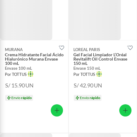
MURANA
LOREAL PARIS
Crema Hidratante Facial Ácido
Gel Facial Limpiador L’Oréal
Hialurónico Murana Envase
Revitalift Oil Control Envase
100 mL
150 mL
Envase 100 mL
Envase 150 mL
Por TOTTUS
Por TOTTUS
S/ 15.90
UN
S/ 42.90
UN
Envío
rápido
Envío
rápido