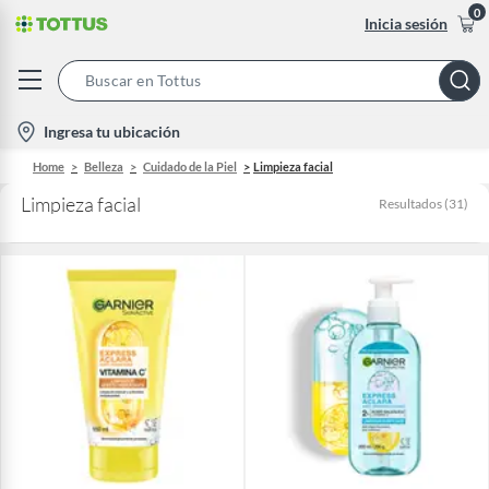
0
Inicia sesión
Search
Bar
location-
Ingresa tu ubicación
icon
Home
Belleza
Cuidado de la Piel
Limpieza facial
Limpieza facial
Resultados
(
31
)