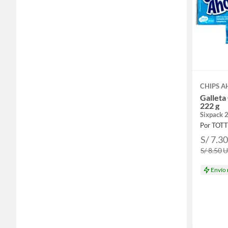
CHIPS A
Galleta
222 g
Sixpack 
Por TOT
S/ 7.3
S/ 8.50
Envío