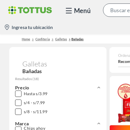
Menú
location-
Ingresa tu ubicación
icon
Home
Confiteria
Galletas
Bañadas
Ordena
Recom
Galletas
Bañadas
Resultados
(
18
)
Precio
Hasta s/3.99
s/4 - s/7.99
s/8 - s/11.99
Marca
Chips ahoy