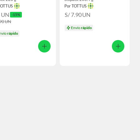
TOTTUS
Por TOTTUS
5
UN
S/ 7.90
UN
-15%
.90
UN
Envío
rápido
nvío
rápido