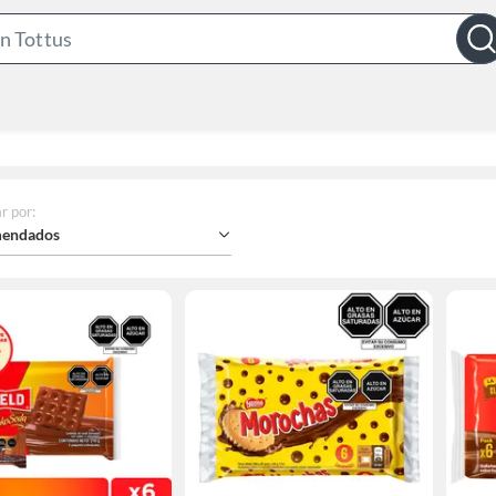
Search
Bar
r por
:
endados