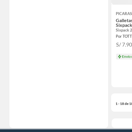
PICARA
Galleta
Sixpack
Sixpack 
Por TOT
S/ 7.9
Envío
1 - 18 de 