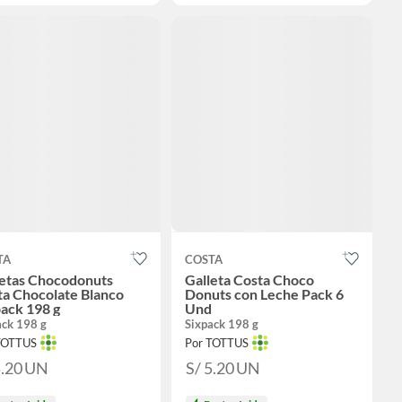
TA
COSTA
letas Chocodonuts
Galleta Costa Choco
ta Chocolate Blanco
Donuts con Leche Pack 6
ack 198 g
Und
ack 198 g
Sixpack 198 g
TOTTUS
Por TOTTUS
5.20
UN
S/ 5.20
UN