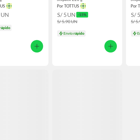
TUS
Por TOTTUS
Por 
0
UN
S/ 5
UN
S/ 
-15%
S/ 5.90
UN
S/ 5
rápido
Envío
rápido
E