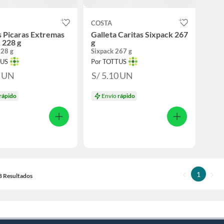
S
COSTA
s Picaras Extremas
Galleta Caritas Sixpack 267
 228 g
g
228 g
Sixpack 267 g
TUS
Por TOTTUS
0
UN
S/ 5.10
UN
rápido
Envío
rápido
1
18 Resultados