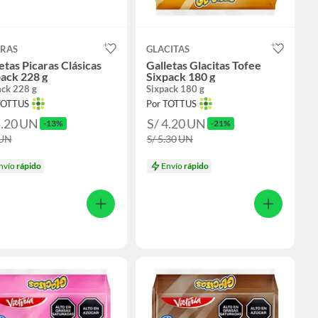
ARAS
GLACITAS
etas Picaras Clásicas
Galletas Glacitas Tofee
ack 228 g
Sixpack 180 g
ack 228 g
Sixpack 180 g
TOTTUS
Por TOTTUS
5.20
UN
S/ 4.20
UN
-13%
-21%
UN
S/ 5.30
UN
nvío
rápido
Envío
rápido