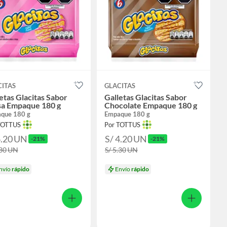
CITAS
GLACITAS
etas Glacitas Sabor
Galletas Glacitas Sabor
sa Empaque 180 g
Chocolate Empaque 180 g
que 180 g
Empaque 180 g
TOTTUS
Por TOTTUS
4.20
UN
S/ 4.20
UN
-21%
-21%
.30
UN
S/ 5.30
UN
nvío
rápido
Envío
rápido