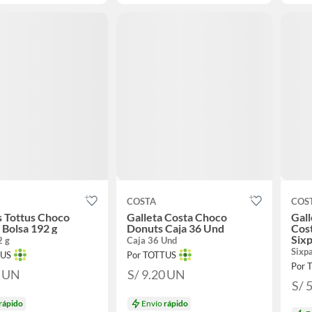
COSTA
COS
s Tottus Choco
Galleta Costa Choco
Gal
 Bolsa 192 g
Donuts Caja 36 Und
Cos
Sixp
2 g
Caja 36 Und
Sixp
TUS
Por TOTTUS
Por 
0
UN
S/ 9.20
UN
S/ 
rápido
Envío
rápido