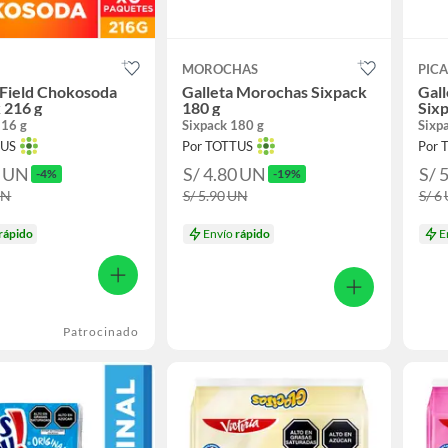
MOROCHAS
PIC
 Field Chokosoda
Galleta Morochas Sixpack
Gall
 216 g
180 g
Sixp
216 g
Sixpack 180 g
Sixp
TUS
Por TOTTUS
Por 
0
UN
S/ 4.80
UN
S/ 
-4%
-19%
UN
S/ 5.90
UN
S/ 6
rápido
Envío
rápido
E
Patrocinado