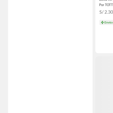
Por TOT
S/ 2.3
Envío