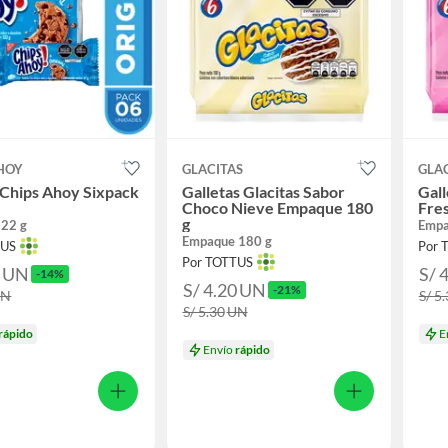
HOY
GLACITAS
GLA
 Chips Ahoy Sixpack
Galletas Glacitas Sabor
Gall
Choco Nieve Empaque 180
Fre
g
222 g
Empa
Empaque 180 g
TUS
Por 
Por TOTTUS
0
UN
S/ 
-14%
S/ 4.20
UN
-21%
UN
S/ 5
S/ 5.30
UN
rápido
E
Envío
rápido