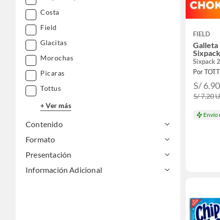
Costa
Field
FIELD
Glacitas
Galleta
Sixpack
Morochas
Sixpack 
Por TOT
Picaras
S/ 6.9
Tottus
S/ 7.20
+ Ver más
Envío
Contenido
Formato
Presentación
Información Adicional