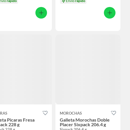
nvío
rápido
Envío
rápido
ARAS
MOROCHAS
eta Picaras Fresa
Galleta Morochas Doble
ack 228 g
Placer Sixpack 206.4 g
ack 228 g
Sixpack 206.4 g