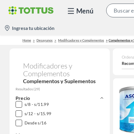
Menú
location-
Ingresa tu ubicación
icon
Home
Desayunos
Modificadores y Complementos
Complementos y 
Ordena
Recom
Modificadores y
Complementos
Complementos y Suplementos
Resultados
(
29
)
Precio
s/8 - s/11.99
s/12 - s/15.99
Desde s/16