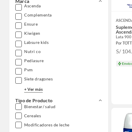
Marca
Ascenda
Complementa
ASCEND
Ensure
Supleme
Ascenda
Kiwigen
Lata 900
Labsure kids
Por TOT
S/ 104
Nutri co
Pediasure
Envío
Pvm
Siete dragones
+ Ver más
Tipo de Producto
Bienestar/ salud
Cereales
Modificadores de leche