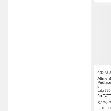
PEDIASU
Aliment
Pediasu
g
Lata 850
Por TOT
S/ 99.
S/ 105
U