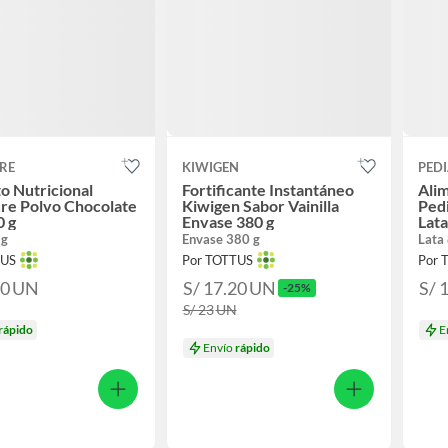
RE
KIWIGEN
PED
o Nutricional
Fortificante Instantáneo
Alim
re Polvo Chocolate
Kiwigen Sabor Vainilla
Pedi
0 g
Envase 380 g
Lata
 g
Envase 380 g
Lata
TUS
Por TOTTUS
Por 
60
UN
S/ 17.20
UN
S/ 
-25%
S/ 23
UN
rápido
E
Envío
rápido