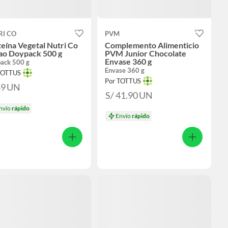
RI CO
PVM
eína Vegetal Nutri Co
Complemento Alimenticio
ao Doypack 500 g
PVM Junior Chocolate
Envase 360 g
ack 500 g
Envase 360 g
TOTTUS
Por TOTTUS
89
UN
S/ 41.90
UN
nvío
rápido
Envío
rápido