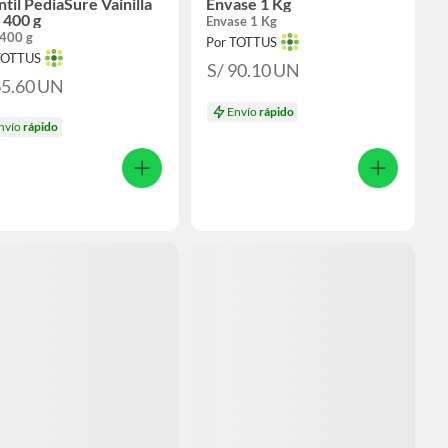
ntil PediaSure Vainilla
Envase 1 Kg
 400 g
Envase 1 Kg
 400 g
Por TOTTUS
TOTTUS
S/ 90.10
UN
65.60
UN
Envío
rápido
nvío
rápido