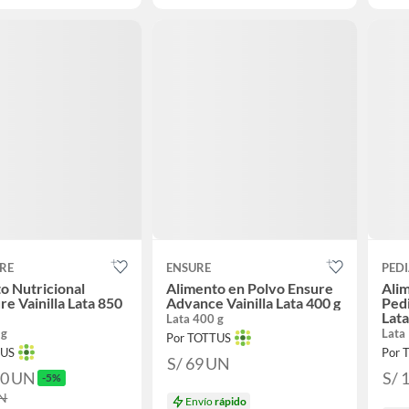
RE
ENSURE
PED
o Nutricional
Alimento en Polvo Ensure
Alim
re Vainilla Lata 850
Advance Vainilla Lata 400 g
Pedi
Lata
Lata 400 g
 g
Lata
Por TOTTUS
TUS
Por 
S/ 69
UN
90
UN
S/ 
-5%
N
Envío
rápido