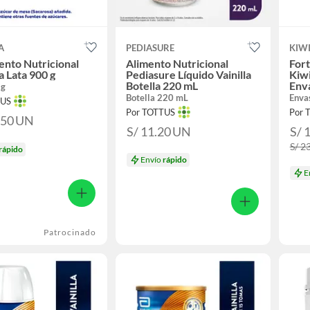
A
PEDIASURE
KIW
nto Nutricional
Alimento Nutricional
Fort
 Lata 900 g
Pediasure Líquido Vainilla
Kiw
Botella 220 mL
Env
 g
Botella 220 mL
Enva
TUS
Por TOTTUS
Por 
.50
UN
S/ 11.20
UN
S/ 
S/ 2
rápido
Envío
rápido
E
Patrocinado