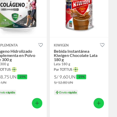
PLEMENTA
KIWIGEN
ágeno Hidrolizado
Bebida Instantánea
plementa en Polvo
Kiwigen Chocolate Lata
 300 g
180 g
 300 g
Lata 180 g
TOTTUS
Por TOTTUS
48.75
UN
S/ 9.60
UN
-25%
-25%
5
UN
S/ 12.80
UN
nvío
rápido
Envío
rápido