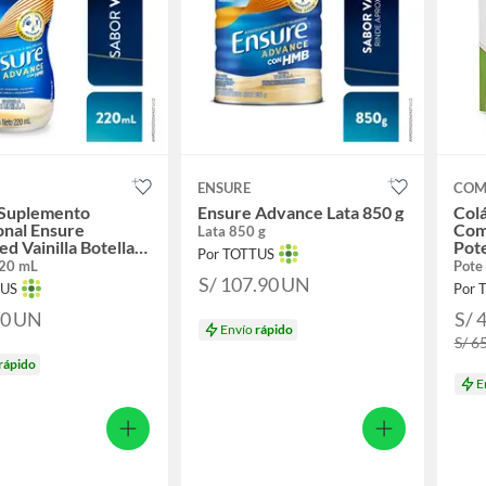
ENSURE
COM
 Suplemento
Ensure Advance Lata 850 g
Col
onal Ensure
Com
Lata 850 g
d Vainilla Botella
Pote
Por TOTTUS
220 mL
Pote
S/ 107.90
UN
TUS
Por 
20
UN
S/ 
Envío
rápido
S/ 6
rápido
E