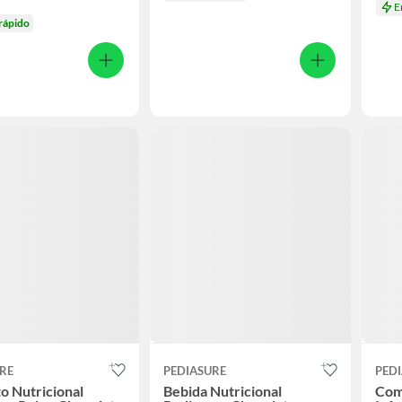
E
rápido
RE
PEDIASURE
PED
o Nutricional
Bebida Nutricional
Com