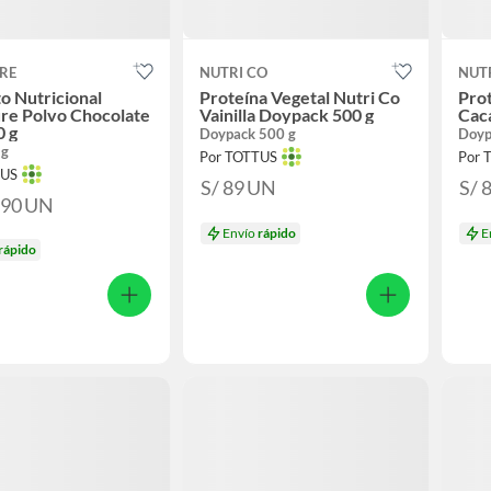
RE
NUTRI CO
NUT
o Nutricional
Proteína Vegetal Nutri Co
Prot
re Polvo Chocolate
Vainilla Doypack 500 g
Cac
0 g
Doypack 500 g
Doyp
 g
Por TOTTUS
Por 
TUS
S/ 89
UN
S/ 
.90
UN
Envío
rápido
E
rápido