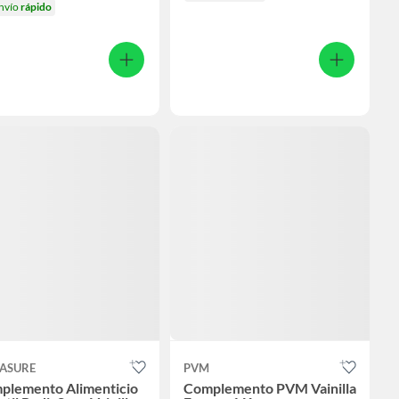
nvío
rápido
IASURE
PVM
plemento Alimenticio
Complemento PVM Vainilla