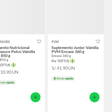
IASURE
PVM
ento Nutricional
Suplemento Junior Vainilla
asure Polvo Vainilla
PVM Envase 360 g
 850 g
Envase 360 g
 850 g
Por TOTTUS
TOTTUS
S/ 41.90
UN
110.90
UN
Envío
rápido
nvío
rápido