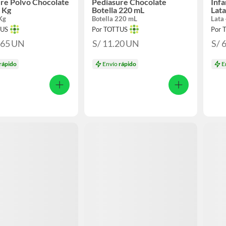
re Polvo Chocolate
Pediasure Chocolate
Infa
6 Kg
Botella 220 mL
Lata
 Kg
Botella 220 mL
Lata
TUS
Por TOTTUS
Por 
.65
UN
S/ 11.20
UN
S/ 
rápido
Envío
rápido
E