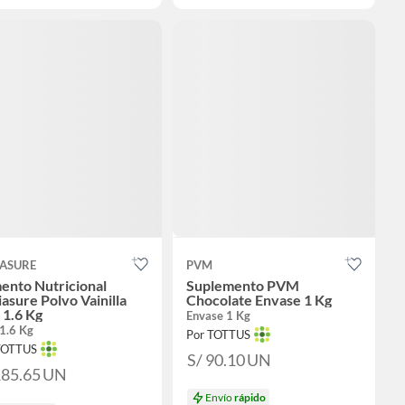
IASURE
PVM
ento Nutricional
Suplemento PVM
asure Polvo Vainilla
Chocolate Envase 1 Kg
 1.6 Kg
Envase 1 Kg
 1.6 Kg
Por TOTTUS
TOTTUS
S/ 90.10
UN
185.65
UN
Envío
rápido