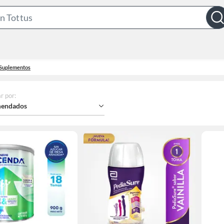
Search
Bar
Suplementos
r por
:
endados