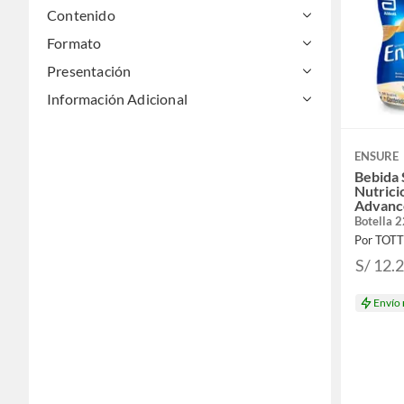
Contenido
Formato
Presentación
Información Adicional
ENSURE
Bebida
Nutrici
Advance
220 mL
Botella 
Por TOT
S/ 12.
Envío