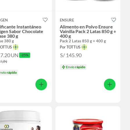
IGEN
ENSURE
ificante Instantáneo
Alimento en Polvo Ensure
igen Sabor Chocolate
Vainilla Pack 2 Latas 850 g +
ase 380 g
400 g
se 380 g
Pack 2 Latas 850 g + 400 g
TOTTUS
Por TOTTUS
17.20
UN
S/ 145.90
-25%
3
UN
Envío
rápido
nvío
rápido