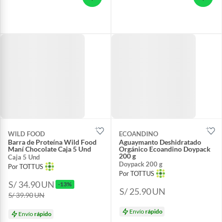
WILD FOOD
ECOANDINO
Barra de Proteína Wild Food
Aguaymanto Deshidratado
Maní Chocolate Caja 5 Und
Orgánico Ecoandino Doypack
200 g
Caja 5 Und
Doypack 200 g
Por TOTTUS
Por TOTTUS
S/ 34.90
UN
-13%
S/ 25.90
UN
S/ 39.90
UN
Envío
rápido
Envío
rápido