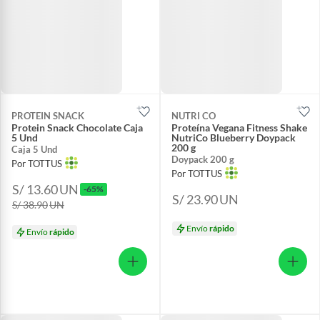
PROTEIN SNACK
NUTRI CO
Protein Snack Chocolate Caja
Proteína Vegana Fitness Shake
5 Und
NutriCo Blueberry Doypack
200 g
Caja 5 Und
Doypack 200 g
Por TOTTUS
Por TOTTUS
S/ 13.60
UN
-65%
S/ 23.90
UN
S/ 38.90
UN
Envío
rápido
Envío
rápido