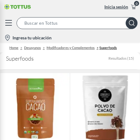
0
Inicia sesión
Search
Bar
location-
Ingresa tu ubicación
icon
Home
Desayunos
Modificadores y Complementos
Superfoods
Superfoods
Resultados
(
15
)