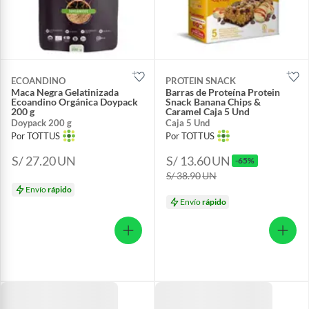
ECOANDINO
PROTEIN SNACK
Maca Negra Gelatinizada
Barras de Proteína Protein
Ecoandino Orgánica Doypack
Snack Banana Chips &
200 g
Caramel Caja 5 Und
Doypack 200 g
Caja 5 Und
Por TOTTUS
Por TOTTUS
S/ 27.20
UN
S/ 13.60
UN
-65%
S/ 38.90
UN
Envío
rápido
Envío
rápido