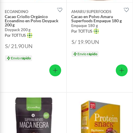
ECOANDINO
AMARU SUPERFOODS
Cacao Criollo Orgánico
Cacao en Polvo Amaru
Ecoandino en Polvo Doypack
Superfoods Empaque 180 g
200 g
Empaque 180 g
Doypack 200 g
Por TOTTUS
Por TOTTUS
S/ 19.90
UN
S/ 21.90
UN
Envío
rápido
Envío
rápido