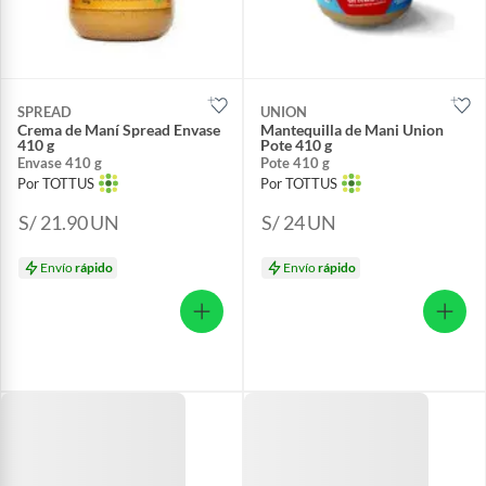
SPREAD
UNION
Crema de Maní Spread Envase
Mantequilla de Mani Union
410 g
Pote 410 g
Envase 410 g
Pote 410 g
Por TOTTUS
Por TOTTUS
S/ 21.90
UN
S/ 24
UN
Envío
rápido
Envío
rápido