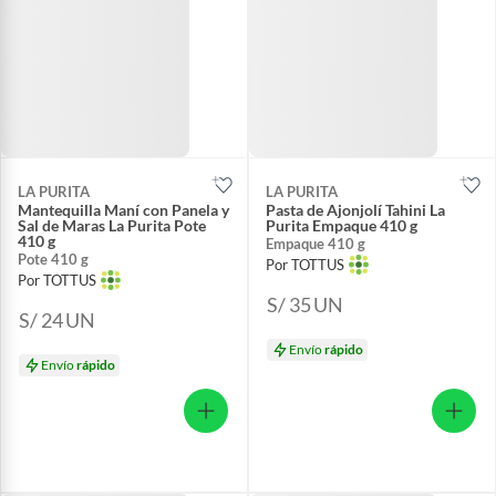
LA PURITA
LA PURITA
Mantequilla Maní con Panela y
Pasta de Ajonjolí Tahini La
Sal de Maras La Purita Pote
Purita Empaque 410 g
410 g
Empaque 410 g
Pote 410 g
Por TOTTUS
Por TOTTUS
S/ 35
UN
S/ 24
UN
Envío
rápido
Envío
rápido