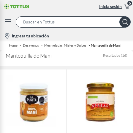
0
Inicia sesión
Search
Bar
location-
Ingresa tu ubicación
icon
Home
Desayunos
Mermeladas, Mieles y Dulces
Mantequilla de Mani
Mantequilla de Mani
Resultados
(
16
)