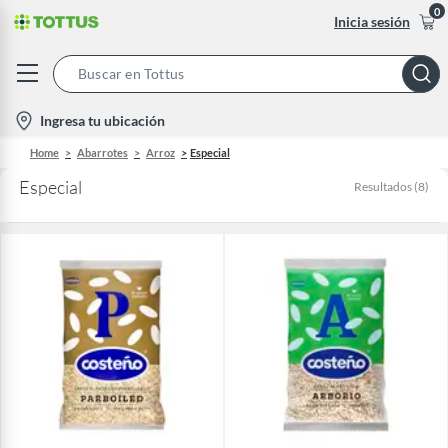
0
Inicia sesión
Search
Bar
location-
Ingresa tu ubicación
icon
Home
Abarrotes
Arroz
Especial
Especial
Resultados
(
8
)