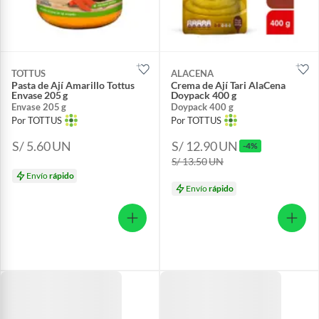
TOTTUS
ALACENA
Pasta de Ají Amarillo Tottus
Crema de Ají Tari AlaCena
Envase 205 g
Doypack 400 g
Envase 205 g
Doypack 400 g
Por TOTTUS
Por TOTTUS
S/ 5.60
UN
S/ 12.90
UN
-4%
S/ 13.50
UN
Envío
rápido
Envío
rápido