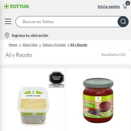
0
Inicia sesión
Search
Bar
location-
Ingresa tu ubicación
icon
Home
Abarrotes
Salsas y Cremas
Aji y Rocoto
Aji y Rocoto
Resultados
(
30
)