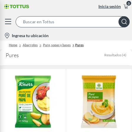
0
Inicia sesión
Search
Bar
location-
Ingresa tu ubicación
icon
Home
Abarrotes
Pure, sopas y bases
Pures
Pures
Resultados
(
4
)