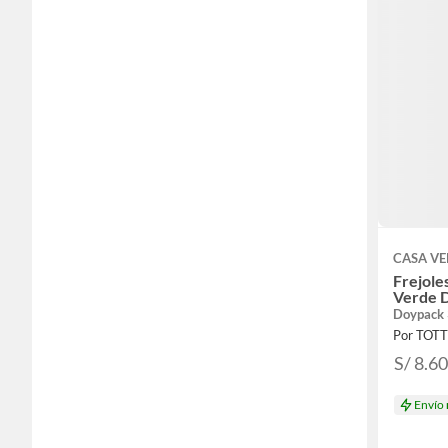
CASA V
Frejole
Verde 
Doypack 
Por TOT
S/ 8.6
Envío