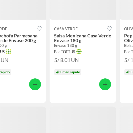
ERDE
CASA VERDE
OLIV
cachofa Parmesana
Salsa Mexicana Casa Verde
Pepi
rde Envase 200 g
Envase 180 g
Oliv
00 g
Envase 180 g
Bols
TUS
Por TOTTUS
Por 
5
UN
S/ 8.01
UN
S/ 
rápido
Envío
rápido
E