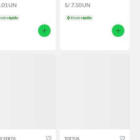
8.01
UN
S/ 7.50
UN
nvío
rápido
Envío
rápido
E FERTIL
TOTTUS