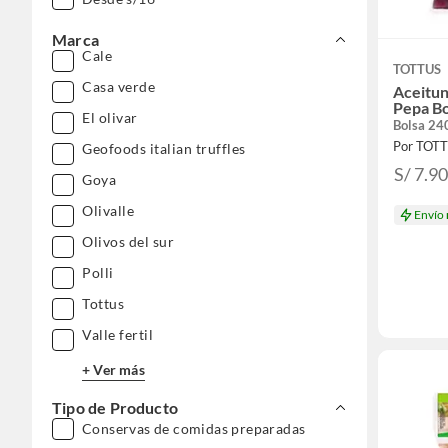
Marca
Cale
TOTTUS
Casa verde
Aceitun
Pepa Bo
El olivar
Bolsa 24
Por TOT
Geofoods italian truffles
S/ 7.9
Goya
Olivalle
Envío
Olivos del sur
Polli
Tottus
Valle fertil
+ Ver más
Tipo de Producto
Conservas de comidas preparadas