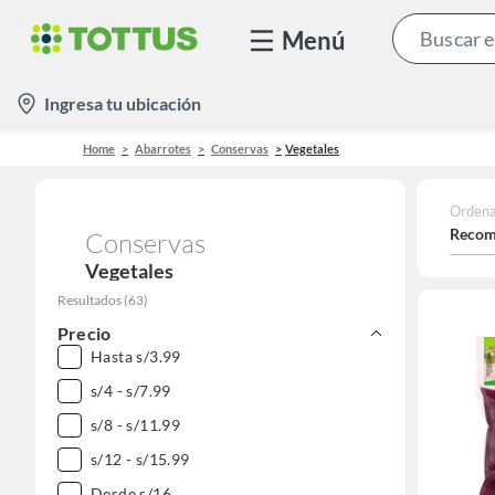
Menú
location-
Ingresa tu ubicación
icon
Home
Abarrotes
Conservas
Vegetales
Ordena
Recom
Conservas
Vegetales
Resultados
(
63
)
Precio
Hasta s/3.99
s/4 - s/7.99
s/8 - s/11.99
s/12 - s/15.99
Desde s/16