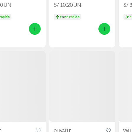
90
UN
S/ 10.20
UN
S/ 
rápido
Envío
rápido
E
E
OLIVALLE
VALL