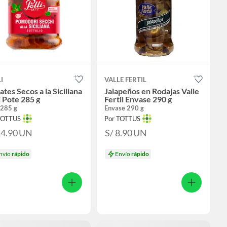
I
VALLE FERTIL
tes Secos a la Siciliana
Jalapeños en Rodajas Valle
i Pote 285 g
Fertil Envase 290 g
 285 g
Envase 290 g
TOTTUS
Por TOTTUS
14.90
UN
S/ 8.90
UN
nvío
rápido
Envío
rápido