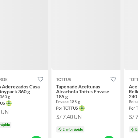
ERDE
TOTTUS
TOT
s Aderezados Casa
Tapenade Aceitunas
Acei
Doypack 360 g
Alcachofa Tottus Envase
Rell
185 g
240
360 g
Envase 185 g
Bols
TUS
Por TOTTUS
Por 
0
UN
S/ 7.40
UN
S/ 
rápido
Envío
rápido
E