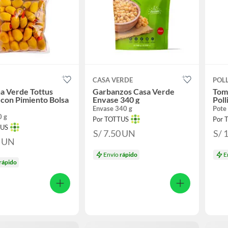
CASA VERDE
POLL
a Verde Tottus
Garbanzos Casa Verde
Toma
 con Pimiento Bolsa
Envase 340 g
Poll
Envase 340 g
Pote
0 g
Por TOTTUS
Por 
TUS
S/ 7.50
UN
S/ 
0
UN
Envío
rápido
E
rápido