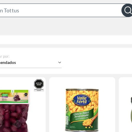
Search
Bar
r por
:
endados