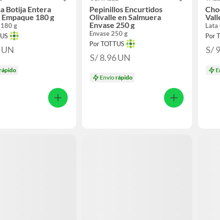
a Botija Entera
Pepinillos Encurtidos
Cho
e Empaque 180 g
Olivalle en Salmuera
Vall
Envase 250 g
 180 g
Lata
Envase 250 g
TUS
Por 
Por TOTTUS
0
UN
S/ 
S/ 8.96
UN
rápido
E
Envío
rápido