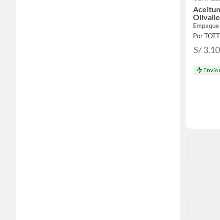
Aceitun
Olivall
Empaque
Por TOT
S/ 3.1
Envío