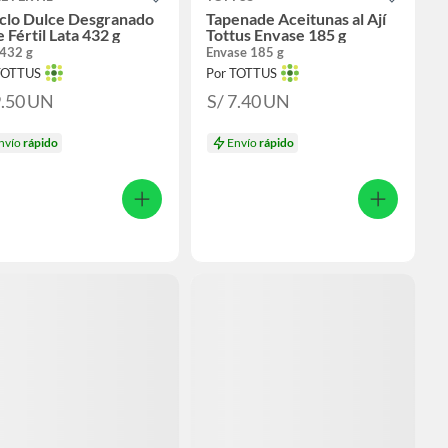
clo Dulce Desgranado
Tapenade Aceitunas al Ají
e Fértil Lata 432 g
Tottus Envase 185 g
 432 g
Envase 185 g
TOTTUS
Por TOTTUS
9.50
UN
S/ 7.40
UN
nvío
rápido
Envío
rápido