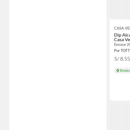
CASA V
Dip Al
Casa Ve
Envase 2
Por TOT
S/ 8.5
Envío