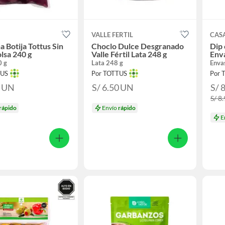
VALLE FERTIL
CAS
a Botija Tottus Sin
Choclo Dulce Desgranado
Dip 
lsa 240 g
Valle Fértil Lata 248 g
Env
0 g
Lata 248 g
Enva
TUS
Por TOTTUS
Por 
0
UN
S/ 6.50
UN
S/ 
S/ 8
rápido
Envío
rápido
E