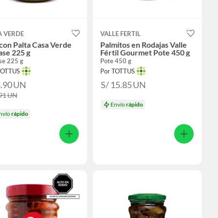
A VERDE
VALLE FERTIL
con Palta Casa Verde
Palmitos en Rodajas Valle
ase 225 g
Fértil Gourmet Pote 450 g
se 225 g
Pote 450 g
TOTTUS
Por TOTTUS
8.90
UN
S/ 15.85
UN
.91
UN
Envío
rápido
nvío
rápido