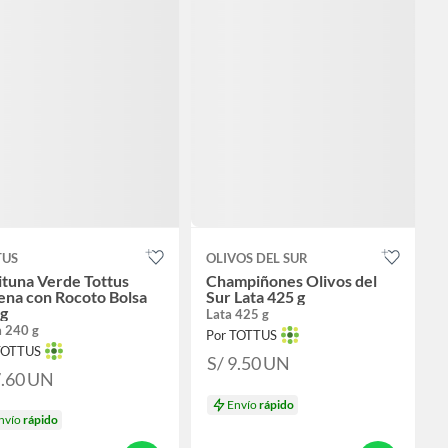
TUS
OLIVOS DEL SUR
tuna Verde Tottus
Champiñones Olivos del
ena con Rocoto Bolsa
Sur Lata 425 g
 g
Lata 425 g
a 240 g
Por TOTTUS
TOTTUS
S/ 9.50
UN
7.60
UN
Envío
rápido
nvío
rápido