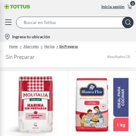
0
Inicia sesión
Search
Bar
location-
Ingresa tu ubicación
icon
Home
Abarrotes
Harina
Sin Preparar
Sin Preparar
Resultados
(
3
)