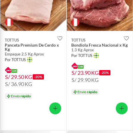
TOTTUS
TOTTUS
Panceta Premium De Cerdo x
Bondiola Fresca Nacional x Kg
Kg
1.3 Kg Aprox
Empaque 2.5 Kg Aprox
Por TOTTUS
Por TOTTUS
S/ 23.90
KG
-20%
S/ 29.50
KG
-20%
S/ 29.90
KG
S/ 36.90
KG
Envío
rápido
Envío
rápido