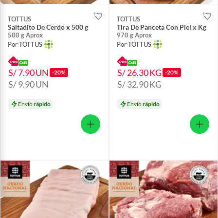
TOTTUS
TOTTUS
Saltadito De Cerdo x 500 g
Tira De Panceta Con Piel x Kg
500 g Aprox
970 g Aprox
Por TOTTUS
Por TOTTUS
S/ 7.90
UN
S/ 26.30
KG
-20%
-20%
S/ 9.90
UN
S/ 32.90
KG
Envío
rápido
Envío
rápido