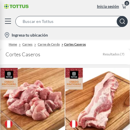
0
Inicia sesión
Search
Bar
location-
Ingresa tu ubicación
icon
Home
Carnes
Carne de Cerdo
Cortes Caseros
Cortes Caseros
Resultados
(
7
)