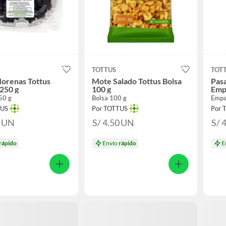
TOTTUS
TOT
orenas Tottus
Mote Salado Tottus Bolsa
Pas
250 g
100 g
Emp
50 g
Bolsa 100 g
Empa
TUS
Por TOTTUS
Por 
0
UN
S/ 4.50
UN
S/ 
rápido
Envío
rápido
E