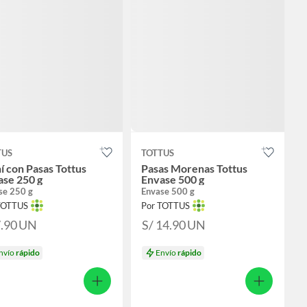
TUS
TOTTUS
 con Pasas Tottus
Pasas Morenas Tottus
ase 250 g
Envase 500 g
se 250 g
Envase 500 g
TOTTUS
Por TOTTUS
7.90
UN
S/ 14.90
UN
nvío
rápido
Envío
rápido