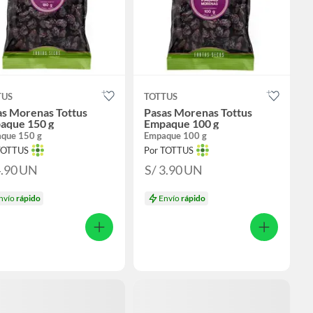
TUS
TOTTUS
as Morenas Tottus
Pasas Morenas Tottus
aque 150 g
Empaque 100 g
que 150 g
Empaque 100 g
TOTTUS
Por TOTTUS
4.90
UN
S/ 3.90
UN
nvío
rápido
Envío
rápido