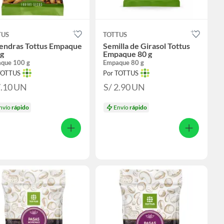
TUS
TOTTUS
endras Tottus Empaque
Semilla de Girasol Tottus
 g
Empaque 80 g
que 100 g
Empaque 80 g
TOTTUS
Por TOTTUS
7.10
UN
S/ 2.90
UN
nvío
rápido
Envío
rápido