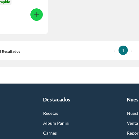
rápido
1
13 Resultados
Destacados
Nues
Recetas
Nuest
Album Panini
Venta
Carnes
Report