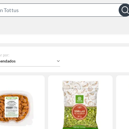
Search
Bar
r por
:
endados