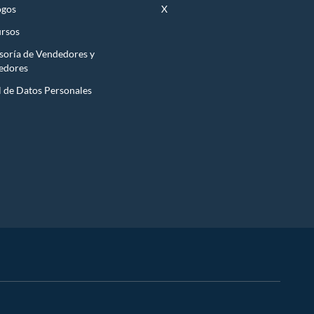
ogos
X
rsos
soría de Vendedores y
edores
l de Datos Personales