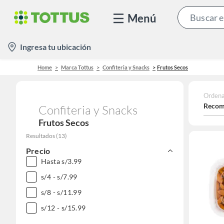
Menú
location-
Ingresa tu ubicación
icon
Home
Marca Tottus
Confiteria y Snacks
Frutos Secos
Ordena
Recom
Confiteria y Snacks
Frutos Secos
Resultados
(
13
)
Precio
Hasta s/3.99
s/4 - s/7.99
s/8 - s/11.99
s/12 - s/15.99