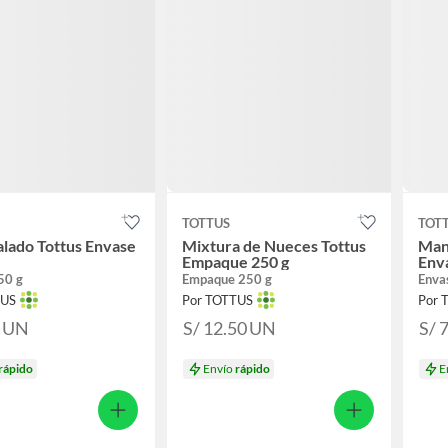
TOTTUS
TOT
lado Tottus Envase
Mixtura de Nueces Tottus
Maní
Empaque 250 g
Env
50 g
Empaque 250 g
Enva
TUS
Por TOTTUS
Por 
0
UN
S/ 12.50
UN
S/ 
rápido
Envío
rápido
E