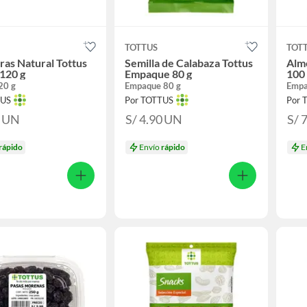
TOTTUS
TOT
as Natural Tottus
Semilla de Calabaza Tottus
Alm
120 g
Empaque 80 g
100
20 g
Empaque 80 g
Empa
TUS
Por TOTTUS
Por 
0
UN
S/ 4.90
UN
S/ 
rápido
Envío
rápido
E