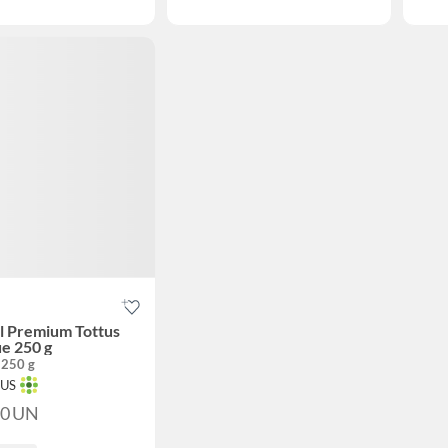
l Premium Tottus
e 250 g
 250 g
TUS
90
UN