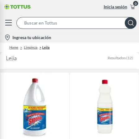
0
Inicia sesión
Search
Bar
location-
Ingresa tu ubicación
icon
Home
Limpieza
Lejía
Lejía
Resultados
(
12
)