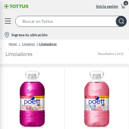
0
Inicia sesión
Search
Bar
location-
Ingresa tu ubicación
icon
Home
Limpieza
Limpiadores
Limpiadores
Resultados
(
163
)