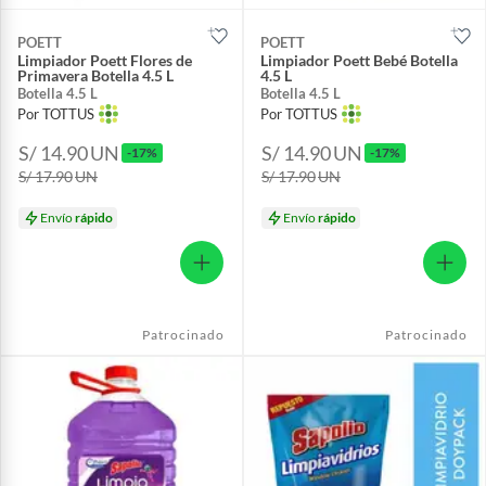
POETT
POETT
Limpiador Poett Flores de
Limpiador Poett Bebé Botella
Primavera Botella 4.5 L
4.5 L
Botella 4.5 L
Botella 4.5 L
Por TOTTUS
Por TOTTUS
S/ 14.90
UN
S/ 14.90
UN
-17%
-17%
S/ 17.90
UN
S/ 17.90
UN
Envío
rápido
Envío
rápido
Patrocinado
Patrocinado