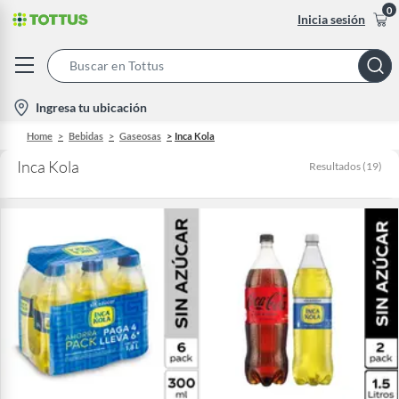
0
Inicia sesión
Search
Bar
location-
Ingresa tu ubicación
icon
Home
Bebidas
Gaseosas
Inca Kola
Inca Kola
Resultados
(
19
)