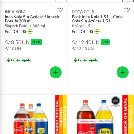
INCA KOLA
COCA COLA
Inca Kola Sin Azúcar Sixpack
Pack Inca Kola 1.5 L + Coca-
Botella 300 mL
Cola Sin Azúcar 1.5 L
Sixpack Botella 300 mL
Azúcar 1.5 L
Por TOTTUS
Por TOTTUS
S/ 8.50
UN
S/ 12.40
UN
-15%
-7%
S/ 10
UN
S/ 13.40
UN
Envío
rápido
Envío
rápido