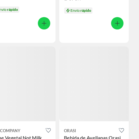
nvío
rápido
Envío
rápido
 COMPANY
ORASI
e Vegetal Not Milk
Bebida de Avellanas Orasi