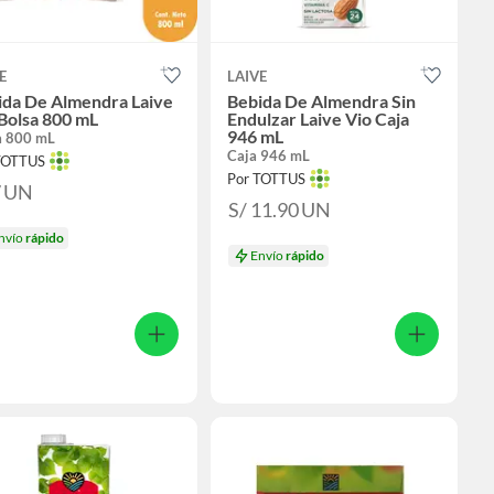
E
LAIVE
ida De Almendra Laive
Bebida De Almendra Sin
Bolsa 800 mL
Endulzar Laive Vio Caja
946 mL
a 800 mL
Caja 946 mL
TOTTUS
Por TOTTUS
7
UN
S/ 11.90
UN
nvío
rápido
Envío
rápido