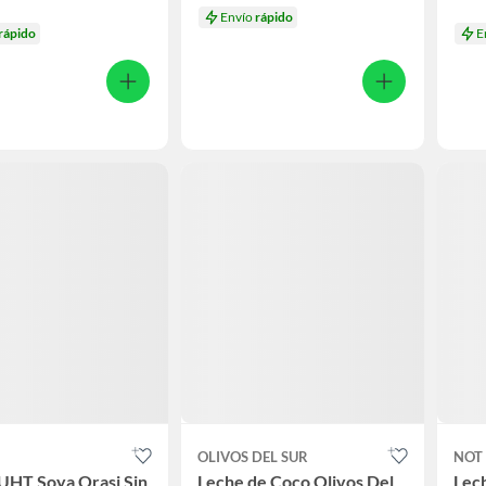
Envío
rápido
rápido
E
OLIVOS DEL SUR
NOT
UHT Soya Orasi Sin
Leche de Coco Olivos Del
Lech