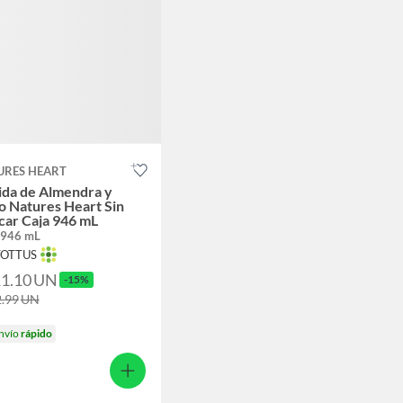
URES HEART
ida de Almendra y
o Natures Heart Sin
car Caja 946 mL
 946 mL
TOTTUS
11.10
UN
-15%
2.99
UN
nvío
rápido