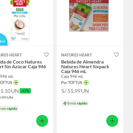
URES HEART
NATURES HEART
ida de Coco Natures
Bebida de Almendra
t Sin Azúcar Caja 946
Natures Heart Sixpack
Caja 946 mL
 946 mL
Caja 946 mL
TOTTUS
Por TOTTUS
11.10
UN
S/ 51.99
UN
-15%
2.99
UN
Envío
rápido
nvío
rápido