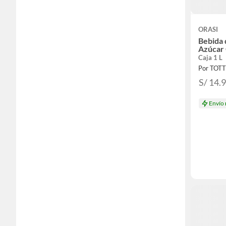
ORASI
Bebida 
Azúcar 
Caja 1 L
Por TOT
S/ 14.
Envío