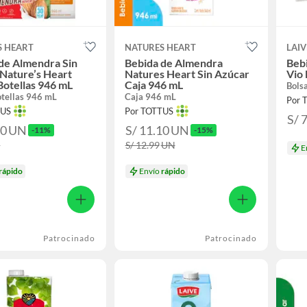
S HEART
NATURES HEART
LAIV
de Almendra Sin
Bebida de Almendra
Beb
Nature’s Heart
Natures Heart Sin Azúcar
Vio 
Botellas 946 mL
Caja 946 mL
Bols
otellas 946 mL
Caja 946 mL
Por 
TUS
Por TOTTUS
S/ 
50
UN
S/ 11.10
UN
-11%
-15%
N
S/ 12.99
UN
E
rápido
Envío
rápido
Patrocinado
Patrocinado