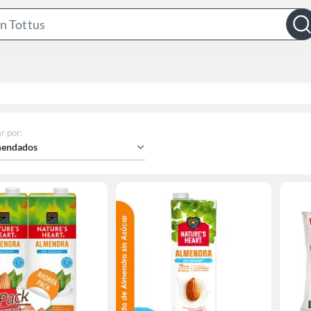
Search
Bar
r por
:
endados