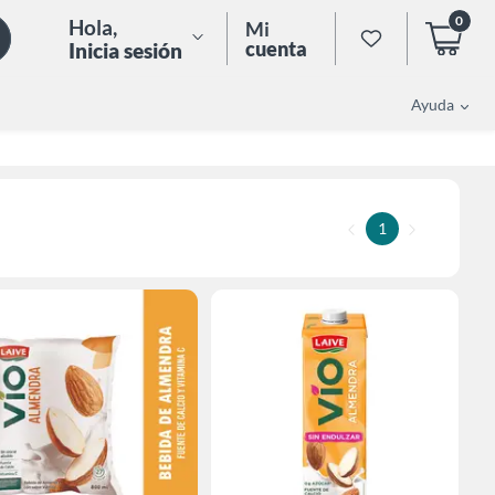
0
Hola
,
Mi
cuenta
Inicia sesión
Ayuda
1