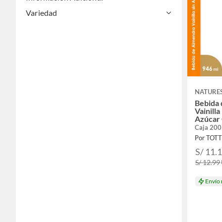
Variedad
NATURE
Bebida
Vainill
Azúcar 
Caja 200
Por TOT
S/ 11.
S/ 12.99
Envío