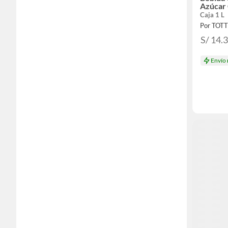
Azúcar 
Caja 1 L
Por TOT
S/ 14.
Envío