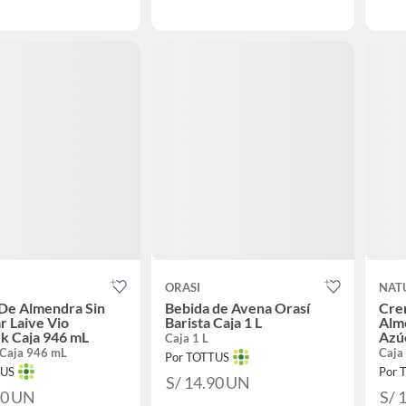
ORASI
NAT
De Almendra Sin
Bebida de Avena Orasí
Cre
r Laive Vio
Barista Caja 1 L
Alme
k Caja 946 mL
Azú
Caja 1 L
Caja 946 mL
Caja
Por TOTTUS
TUS
Por 
S/ 14.90
UN
90
UN
S/ 