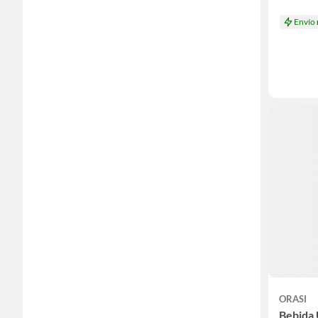
Envío
ORASI
Bebida 