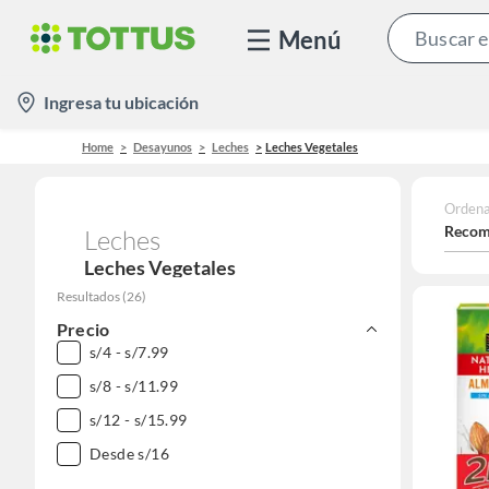
Menú
location-
Ingresa tu ubicación
icon
Home
Desayunos
Leches
Leches Vegetales
Ordena
Recom
Leches
Leches Vegetales
Resultados
(
26
)
Precio
s/4 - s/7.99
s/8 - s/11.99
s/12 - s/15.99
Desde s/16