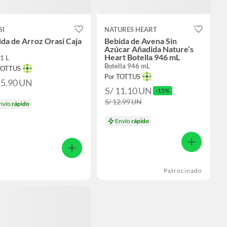
SI
NATURES HEART
da de Arroz Orasi Caja
Bebida de Avena Sin
Azúcar Añadida Nature’s
Heart Botella 946 mL
1 L
Botella 946 mL
TOTTUS
Por TOTTUS
15.90
UN
S/ 11.10
UN
-15%
S/ 12.99
UN
nvío
rápido
Envío
rápido
Patrocinado