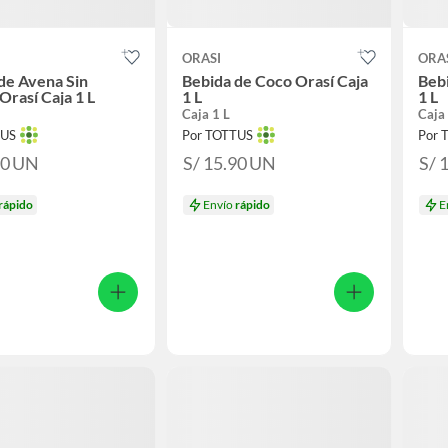
ORASI
ORA
de Avena Sin
Bebida de Coco Orasí Caja
Bebi
Orasí Caja 1 L
1 L
1 L
Caja 1 L
Caja 
TUS
Por TOTTUS
Por 
90
UN
S/ 15.90
UN
S/ 
rápido
Envío
rápido
E