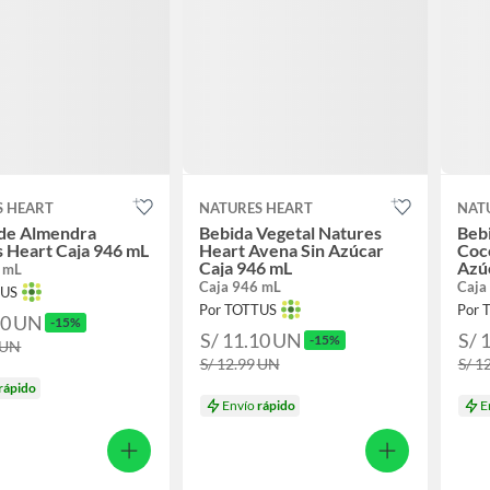
S HEART
NATURES HEART
NAT
 de Almendra
Bebida Vegetal Natures
Beb
 Heart Caja 946 mL
Heart Avena Sin Azúcar
Coc
Caja 946 mL
Azú
 mL
Caja 946 mL
Caja
TUS
Por TOTTUS
Por 
10
UN
-15%
S/ 11.10
UN
S/ 
-15%
UN
S/ 12.99
UN
S/ 1
rápido
Envío
rápido
E