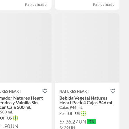
Patrocinado
Patrocinado
URES HEART
NATURES HEART
mador Natures Heart
Bebida Vegetal Natures
ndra y Vainilla Sin
Heart Pack 4 Cajas 946 mL
car Caja 500 mL
Cajas 946 mL
 500 mL
Por TOTTUS
TOTTUS
S/ 36.27
UN
-7%
11.90
UN
S/ 39
UN