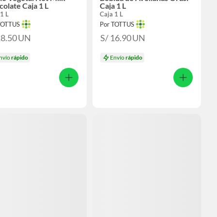
olate Caja 1 L
Caja 1 L
1 L
Caja 1 L
TOTTUS
Por TOTTUS
18.50
UN
S/ 16.90
UN
nvío
rápido
Envío
rápido