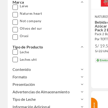
Marca
Laive
Natures heart
NATURE
Not company
Bebida 
Azúcar 
Olivos del sur
Pack 2 
Pack 2 B
Orasi
Por TOT
S/ 19.
Tipo de Producto
S/ 22
U
Leche
Leches uht
Envío
Contenido
Formato
Presentación
Advertencias de Almacenamiento
Tipo de Leche
Información Adicional