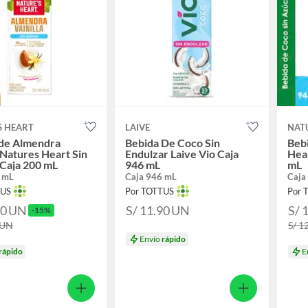
S HEART
LAIVE
NAT
 de Almendra
Bebida De Coco Sin
Beb
a Natures Heart Sin
Endulzar Laive Vio Caja
Hear
Caja 200 mL
946 mL
mL
 mL
Caja 946 mL
Caja
TUS
Por TOTTUS
Por 
10
UN
S/ 11.90
UN
S/ 
-15%
UN
S/ 1
Envío
rápido
rápido
E