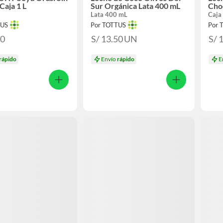
Caja 1 L
Sur Orgánica Lata 400 mL
Choc
Lata 400 mL
Caja 
TUS
Por TOTTUS
Por 
30
S/ 13.50
UN
S/ 
rápido
Envío
rápido
E